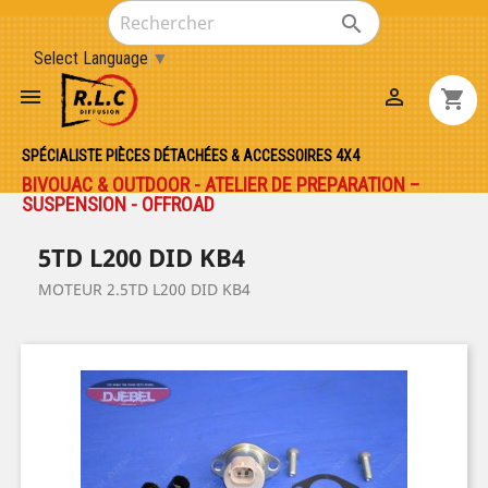

Select Language
▼


shopping_cart
SPÉCIALISTE PIÈCES DÉTACHÉES & ACCESSOIRES 4X4
BIVOUAC & OUTDOOR - ATELIER DE PREPARATION –
SUSPENSION - OFFROAD
5TD L200 DID KB4
MOTEUR 2.5TD L200 DID KB4