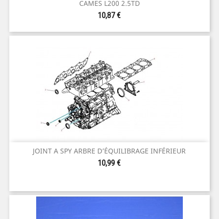
CAMES L200 2.5TD
Prix
10,87 €
JOINT A SPY ARBRE D’ÉQUILIBRAGE INFÉRIEUR
Prix
10,99 €