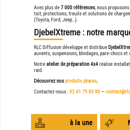
Avec plus de
7 000 références
, nous proposons
toit, protections, treuils et solutions de char
(Toyota, Ford, Jeep…).
DjebelXtreme : notre marque
RLC Diffusion développe et distribue
DjebelXtr
auvents, suspensions, blindages, pare-chocs et 
Notre
atelier de préparation 4x4
réalise install
raid.
Découvrez nos
produits phares
.
Contactez-nous :
02 41 79 83 80
—
contact@rlc
à la une