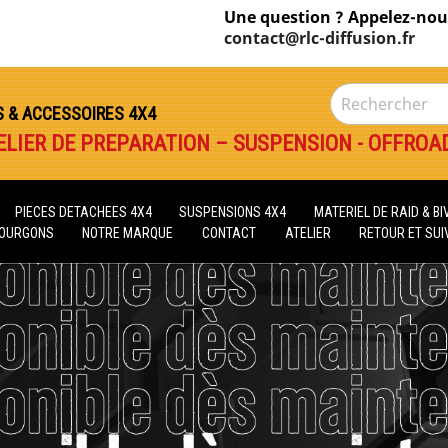
Une question ? Appelez-nou
contact@rlc-diffusion.fr
S & ACCESSOIRES 4X4
ELIER DE PREPARATION – SUSPENSION - OFFROA
PIECES DETACHEES 4X4
SUSPENSIONS 4X4
MATERIEL DE RAID & B
FOURGONS
NOTRE MARQUE
CONTACT
ATELIER
RETOUR ET SUIV