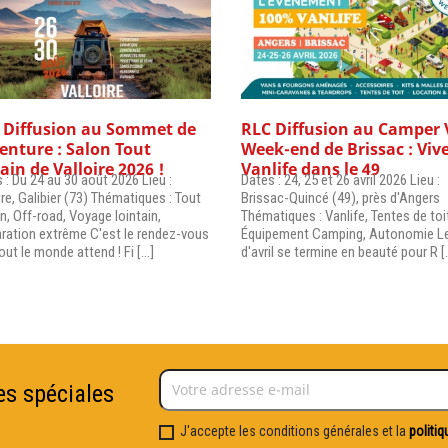
 Diffusion au Sommet de
RLC Diffusion au Camper
venture : Salon Tout
Week-end de Brissac : Vive
ain de Valloire 2026 !
Vanlife dans le 49
 : Du 24 au 30 août 2026 Lieu :
Dates : 24, 25 et 26 avril 2026 Lieu :
ire, Galibier (73) Thématiques : Tout
Brissac-Quincé (49), près d'Angers
in, Off-road, Voyage lointain,
Thématiques : Vanlife, Tentes de toi
ration extrême C'est le rendez-vous
Équipement Camping, Autonomie L
out le monde attend ! Fi [...]
d'avril se termine en beauté pour R [..
es spéciales
J'accepte les conditions générales et la
politiq