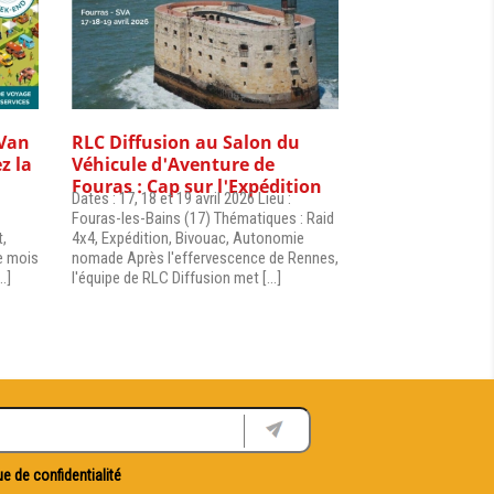
 Van
RLC Diffusion au Salon du
z la
Véhicule d'Aventure de
Fouras : Cap sur l'Expédition
Dates : 17, 18 et 19 avril 2026 Lieu :
Fouras-les-Bains (17) Thématiques : Raid
t,
4x4, Expédition, Bivouac, Autonomie
e mois
nomade Après l'effervescence de Rennes,
.]
l'équipe de RLC Diffusion met [...]
ue de confidentialité