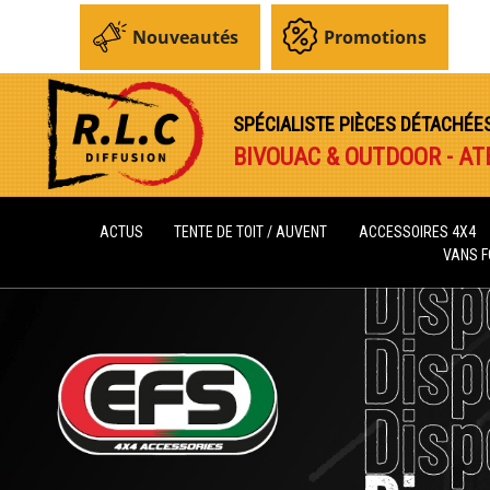
Nouveautés
Promotions
SPÉCIALISTE PIÈCES DÉTACHÉE
BIVOUAC & OUTDOOR - AT
ACTUS
TENTE DE TOIT / AUVENT
ACCESSOIRES 4X4
VANS 
Précédent