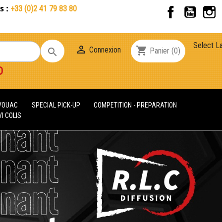
s :
Facebook
YouT
+33 (0)2 41 79 83 80
Select L

shopping_cart
Connexion

Panier
(0)
D
IVOUAC
SPECIAL PICK-UP
COMPETITION - PREPARATION
I COLIS
Suivant