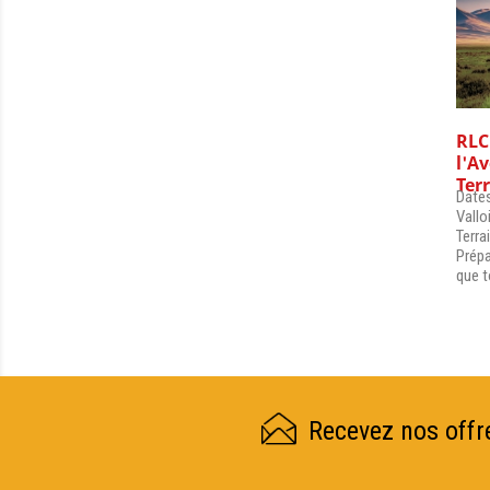
RLC
l'A
Terr
Dates
Vallo
Terra
Prépa
que t
Recevez nos offr