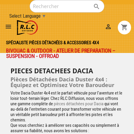

Select Language
▼


shopping_cart
SPÉCIALISTE PIÈCES DÉTACHÉES & ACCESSOIRES 4X4
BIVOUAC & OUTDOOR - ATELIER DE PREPARATION –
SUSPENSION - OFFROAD
PIECES DETACHEES DACIA
Pièces Détachées Dacia Duster 4x4 :
Équipez et Optimisez Votre Baroudeur
Votre Dacia Duster 4x4 est le parfait véhicule pour l'aventure et le
loisir tout-terrain léger. Chez RLC Diffusion, nous vous offrons
une gamme complète de
pièces détachées pour Dacia
qui vont
au-delà de l'entretien courant pour transformer votre véhicule en
un véritable petit baroudeur prêt à affronter les pistes et les
chemins.
Que vous cherchiez à améliorer ses capacités ou simplement à
assurer sa fiabilité, nous avons les solutions :