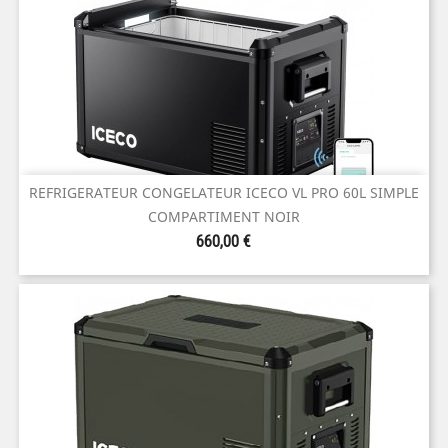
REFRIGERATEUR CONGELATEUR ICECO VL PRO 60L SIMPLE
COMPARTIMENT NOIR
Prix
660,00 €