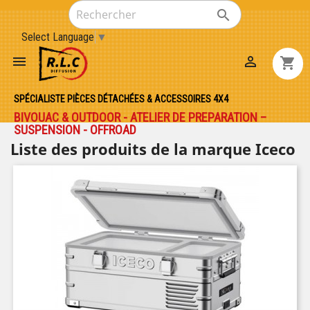

Select Language
▼


shopping_cart
SPÉCIALISTE PIÈCES DÉTACHÉES & ACCESSOIRES 4X4
BIVOUAC & OUTDOOR - ATELIER DE PREPARATION –
SUSPENSION - OFFROAD
Liste des produits de la marque Iceco