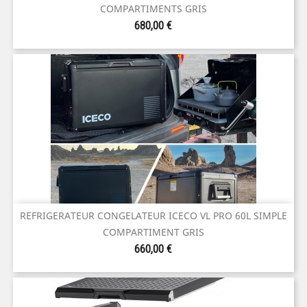
COMPARTIMENTS GRIS
Prix
680,00 €
REFRIGERATEUR CONGELATEUR ICECO VL PRO 60L SIMPLE
COMPARTIMENT GRIS
Prix
660,00 €