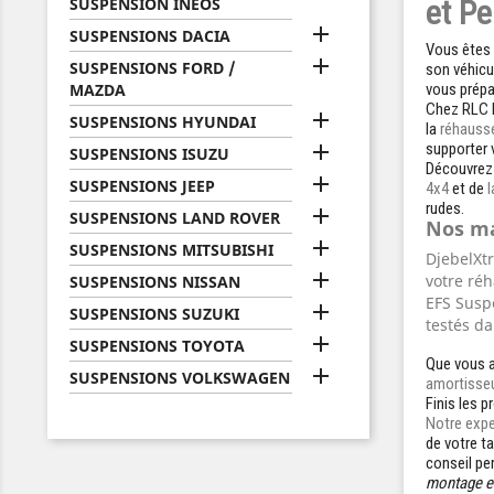
SUSPENSION INEOS
et P

SUSPENSIONS DACIA
Vous êtes

SUSPENSIONS FORD /
son véhicu
MAZDA
vous prépa
Chez RLC D

SUSPENSIONS HYUNDAI
la
réhauss

supporter
SUSPENSIONS ISUZU
Découvrez 

SUSPENSIONS JEEP
4x4
et de
rudes.

SUSPENSIONS LAND ROVER
Nos ma

SUSPENSIONS MITSUBISHI
DjebelXt

votre ré
SUSPENSIONS NISSAN
EFS Susp

SUSPENSIONS SUZUKI
testés da

SUSPENSIONS TOYOTA
Que vous a

SUSPENSIONS VOLKSWAGEN
amortisse
Finis les p
Notre exper
de votre t
conseil pe
montage en