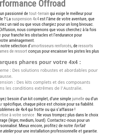
erformance Offroad
 un passionné de
tout-terrain
qui exige le meilleur pour
le ? La
suspension 4x4
est l'âme de votre aventure, que
riez un raid ou que vous chargiez pour un long bivouac.
iffusion, nous comprenons que vous cherchez à la fois
e
pour franchir les obstacles et l'endurance pour
 votre aménagement.
notre sélection d'
amortisseurs renforcés
, de
ressorts
lames de ressort
conçus pour encaisser les pistes les plus
rques phares pour votre 4x4 :
reme :
Des solutions robustes et abordables pour
hausse.
ension :
Des kits complets et des composants
ns les conditions extrêmes de l'Australie.
yez besoin d'un kit complet, d'une simple
jumelle
ou d'un
ur
spécifique, chaque pièce est choisie pour sa fiabilité.
roblèmes de 4x4 qui frotte ou qui s'affaisse !
tise à votre service :
Ne vous trompez plus dans le choix
arage (léger, medium, lourd). Contactez-nous pour un
rsonnalisé. Mieux encore, profitez de notre
forfait
 atelier
pour une installation professionnelle et garantie.