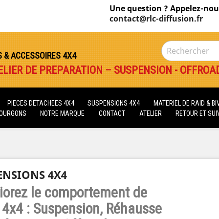
Une question ? Appelez-nou
contact@rlc-diffusion.fr
S & ACCESSOIRES 4X4
ELIER DE PREPARATION – SUSPENSION - OFFROA
PIECES DETACHEES 4X4
SUSPENSIONS 4X4
MATERIEL DE RAID & B
FOURGONS
NOTRE MARQUE
CONTACT
ATELIER
RETOUR ET SUIV
ENSIONS 4X4
iorez le comportement de
 4x4 : Suspension, Réhausse