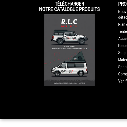
TÉLÉCHARGER
PRO
NOTRE CATALOGUE PRODUITS
Nouve
détac
Plan 
Tente
Acce
Piec
Susp
Mater
Speci
Compe
Van 