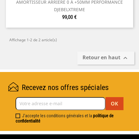
AMORTISSEUR ARRIERE 0 À +50MM PERFORMANCE
DJEBELXTREME
Prix
99,00 €
Affichage 1-2 de 2 article(s)
Retour en haut

Recevez nos offres spéciales
J'accepte les conditions générales et la
politique de
confidentialité