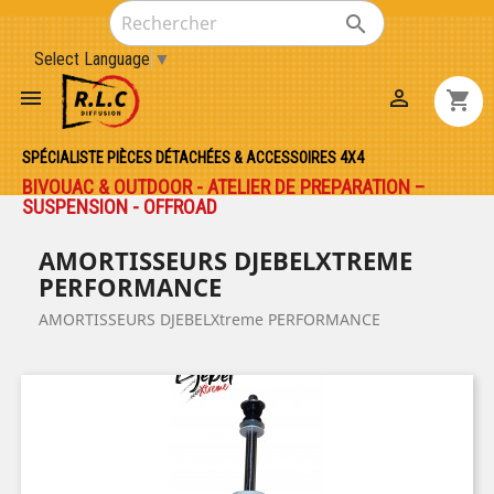

Select Language
▼


shopping_cart
SPÉCIALISTE PIÈCES DÉTACHÉES & ACCESSOIRES 4X4
BIVOUAC & OUTDOOR - ATELIER DE PREPARATION –
SUSPENSION - OFFROAD
AMORTISSEURS DJEBELXTREME
PERFORMANCE
AMORTISSEURS DJEBELXtreme PERFORMANCE