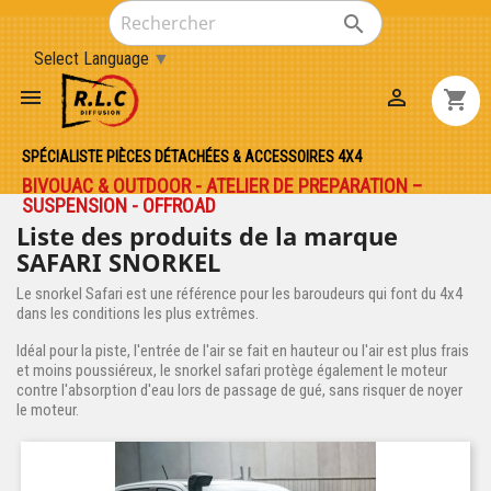

Select Language
▼


shopping_cart
SPÉCIALISTE PIÈCES DÉTACHÉES & ACCESSOIRES 4X4
BIVOUAC & OUTDOOR - ATELIER DE PREPARATION –
SUSPENSION - OFFROAD
Liste des produits de la marque
SAFARI SNORKEL
Le snorkel Safari est une référence pour les baroudeurs qui font du 4x4
dans les conditions les plus extrêmes.
Idéal pour la piste, l'entrée de l'air se fait en hauteur ou l'air est plus frais
et moins poussiéreux, le snorkel safari protège également le moteur
contre l'absorption d'eau lors de passage de gué, sans risquer de noyer
le moteur.