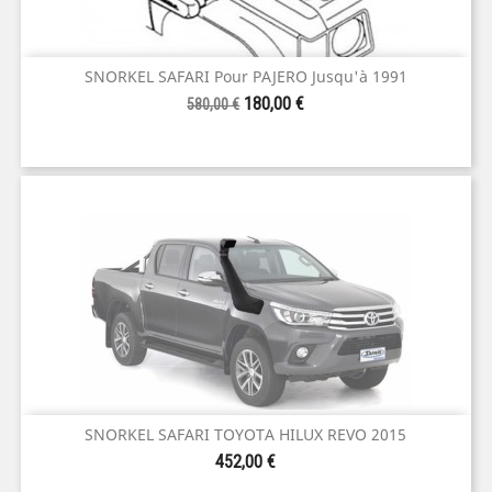
SNORKEL SAFARI Pour PAJERO Jusqu'à 1991
Prix
Prix
180,00 €
580,00 €
de
base
SNORKEL SAFARI TOYOTA HILUX REVO 2015
Prix
452,00 €