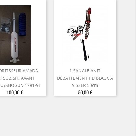
RTISSEUR AMADA
1 SANGLE ANTI


Aperçu rapide
Aperçu rapide
TSUBISHI AVANT
DÉBATTEMENT HD BLACK A
RO/SHOGUN 1981-91
VISSER 50cm
Prix
Prix
100,00 €
50,00 €