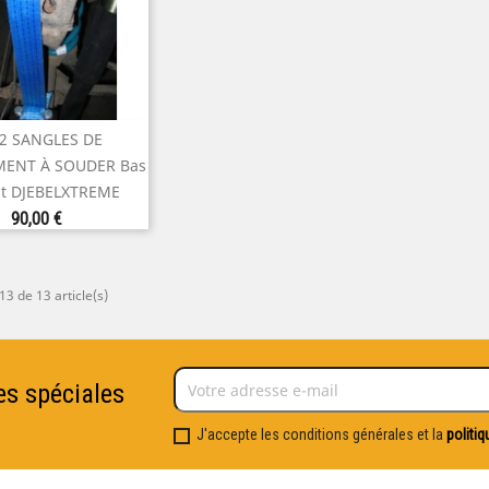
 2 SANGLES DE
perçu rapide
ENT À SOUDER Bas
ut DJEBELXTREME
Prix
90,00 €
13 de 13 article(s)
es spéciales
J'accepte les conditions générales et la
politiq