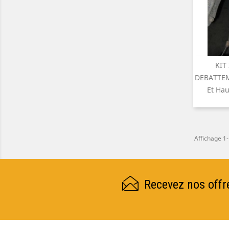
KIT

A
DEBATTEM
Et Ha
Affichage 1-
Recevez nos offr