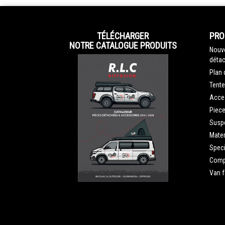
TÉLÉCHARGER
PRO
NOTRE CATALOGUE PRODUITS
Nouve
détac
Plan 
Tente
Acce
Piec
Susp
Mater
Speci
Compe
Van 