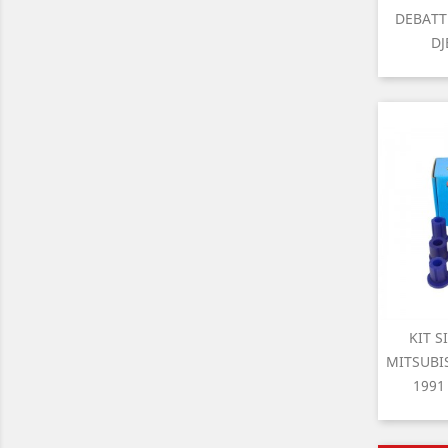
A
DEBATT
DJ
KIT S

A
MITSUBIS
1991