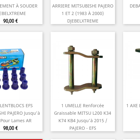
perçu rapide
Aperçu rapide
EMENT À SOUDER
ARRIERE MITSUBISHI PAJERO
DEBA
EBELXTREME
1 ET 2 (1983 À 2000)
Prix
DJEBELXTREME
90,00 €
Prix
195,00 €
ILENTBLOCS EFS
1 UMELLE Renforcée
1 AXE

perçu rapide
Aperçu rapide
HI PAJERO Jusqu'à
Graissable MITSU L200 K34
 Pour Lames AR
K74 KB4 Jusqu'à 2015 /
Prix
PAJERO - EFS
98,00 €
Prix
45,00 €