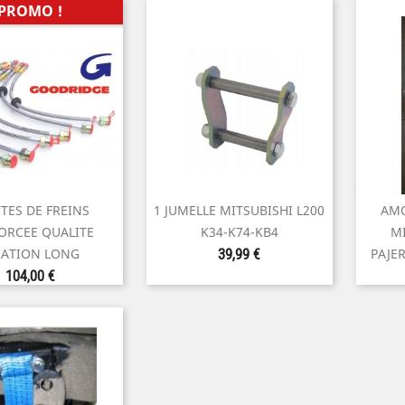
PROMO !
TES DE FREINS
1 JUMELLE MITSUBISHI L200
AMO

perçu rapide
Aperçu rapide
ORCEE QUALITE
K34-K74-KB4
MI
Prix
IATION LONG
PAJE
39,99 €
Prix
104,00 €