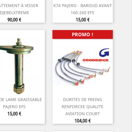
Aperçu rapide
Aperçu rapide
TTEMENT À VISSER
K74 PAJERO - BAROUD AVANT
DJEBELXTREME
160-260 EFS
Prix
Prix
90,00 €
15,00 €
PROMO !
 DE LAME GRAISSABLE
DURITES DE FREINS


Aperçu rapide
Aperçu rapide
PAJERO EFS
RENFORCEE QUALITE
Prix
AVIATION COURT
15,00 €
Prix
104,00 €