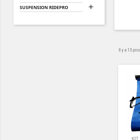

SUSPENSION RIDEPRO
Il y a 13 pro
KIT
