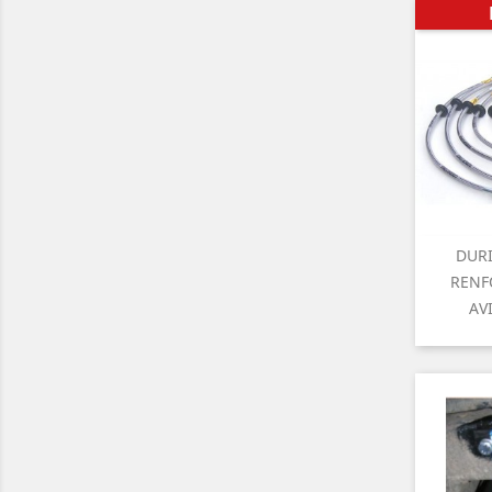
DURI

A
RENF
AV