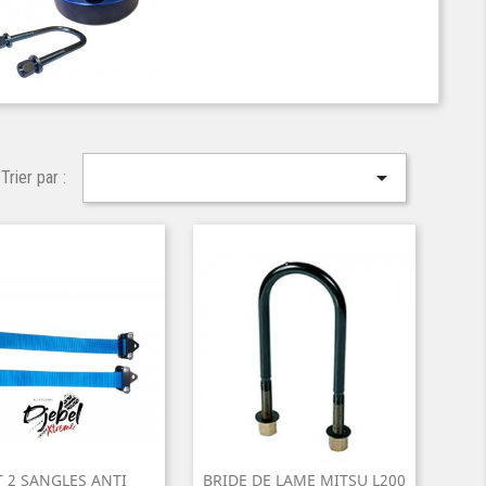

Trier par :
T 2 SANGLES ANTI
BRIDE DE LAME MITSU L200

