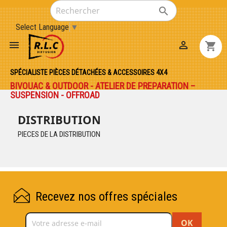

Select Language
▼


shopping_cart
SPÉCIALISTE PIÈCES DÉTACHÉES & ACCESSOIRES 4X4
BIVOUAC & OUTDOOR - ATELIER DE PREPARATION –
SUSPENSION - OFFROAD
DISTRIBUTION
PIECES DE LA DISTRIBUTION
Recevez nos offres spéciales