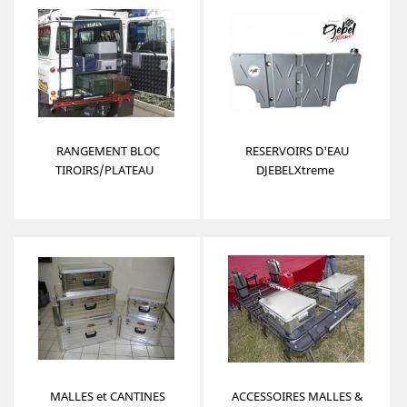
RANGEMENT BLOC
RESERVOIRS D'EAU
TIROIRS/PLATEAU
DJEBELXtreme
M
C
P
P
H
N
Pr
6
79
D
Pr
16
MALLES et CANTINES
ACCESSOIRES MALLES &