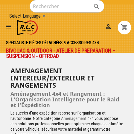

Select Language
▼


shopping_cart
SPÉCIALISTE PIÈCES DÉTACHÉES & ACCESSOIRES 4X4
BIVOUAC & OUTDOOR - ATELIER DE PREPARATION –
SUSPENSION - OFFROAD
AMENAGEMENT
INTERIEUR/EXTERIEUR ET
RANGEMENTS
Aménagement 4x4 et Rangement :
L'Organisation Intelligente pour le Raid
et l'Expédition
Le succès d'une expédition repose sur l'organisation et
l'autonomie. Notre catégorie
Aménagement 4x4
vous propose
des solutions professionnelles pour optimiser chaque centimètre
de votre véhicule, sécuriser votre matériel et garantir votre