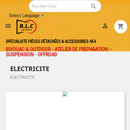

Select Language
▼


shopping_cart
SPÉCIALISTE PIÈCES DÉTACHÉES & ACCESSOIRES 4X4
BIVOUAC & OUTDOOR - ATELIER DE PREPARATION –
SUSPENSION - OFFROAD
ELECTRICITE
ELECTRICITE