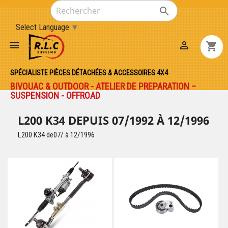

Select Language
▼


shopping_cart
SPÉCIALISTE PIÈCES DÉTACHÉES & ACCESSOIRES 4X4
BIVOUAC & OUTDOOR - ATELIER DE PREPARATION –
SUSPENSION - OFFROAD
L200 K34 DEPUIS 07/1992 À 12/1996
L200 K34 de07/ à 12/1996