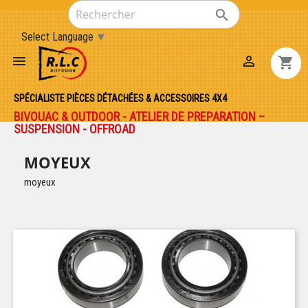

Select Language
▼


shopping_cart
SPÉCIALISTE PIÈCES DÉTACHÉES & ACCESSOIRES 4X4
BIVOUAC & OUTDOOR - ATELIER DE PREPARATION –
SUSPENSION - OFFROAD
MOYEUX
moyeux