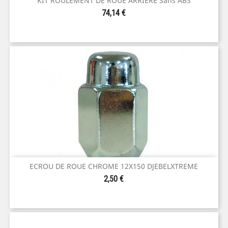
KIT ROULEMENT DE ROUE ARRIERE Sans ABS
Prix
74,14 €
ECROU DE ROUE CHROME 12X150 DJEBELXTREME
Prix
2,50 €