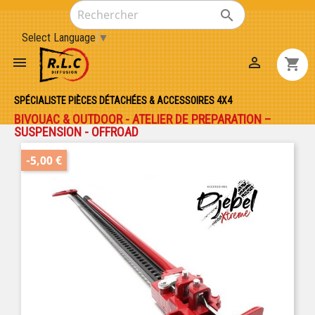

Select Language
▼


shopping_cart
SPÉCIALISTE PIÈCES DÉTACHÉES & ACCESSOIRES 4X4
BIVOUAC & OUTDOOR - ATELIER DE PREPARATION –
SUSPENSION - OFFROAD
-5,00 €