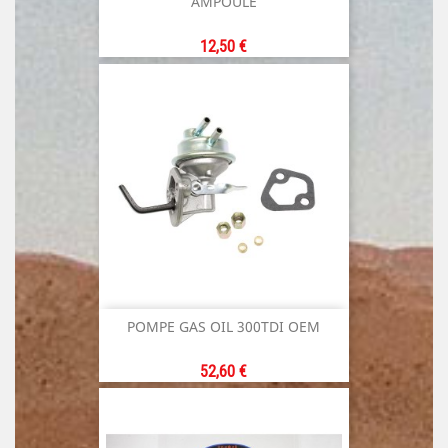
AMPOULE
Prix
12,50 €
POMPE GAS OIL 300TDI OEM
Prix
52,60 €