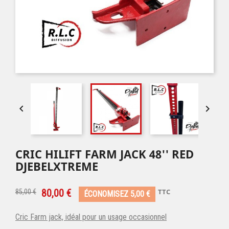


CRIC HILIFT FARM JACK 48'' RED
DJEBELXTREME
80,00 €
TTC
85,00 €
ÉCONOMISEZ 5,00 €
Cric Farm jack, idéal pour un usage occasionnel