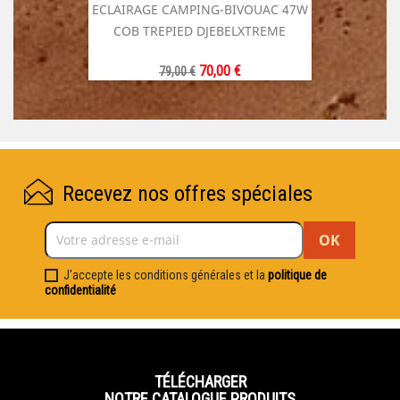
ECLAIRAGE CAMPING-BIVOUAC 47W
COB TREPIED DJEBELXTREME
Prix
Prix
70,00 €
79,00 €
de
base
Recevez nos offres spéciales
J'accepte les conditions générales et la
politique de
confidentialité
TÉLÉCHARGER
NOTRE CATALOGUE PRODUITS