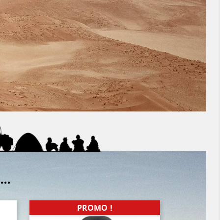
..
PROMO !