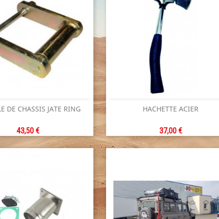


E DE CHASSIS JATE RING
HACHETTE ACIER
Aperçu rapide
Aperçu rapide
Prix
Prix
43,50 €
37,00 €