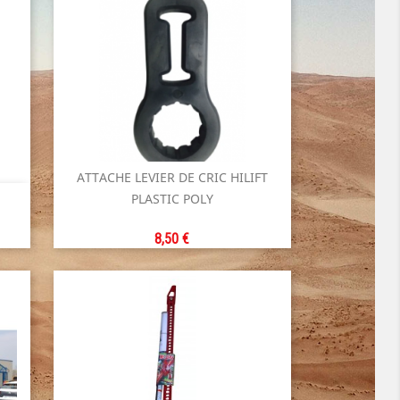
ATTACHE LEVIER DE CRIC HILIFT

PLASTIC POLY
Aperçu rapide
Prix
8,50 €