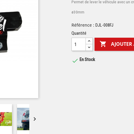
Permet de lever le véhicule avec un c
ø30mm
Référence :
DJL-008FJ
Quantité

AJOUTER 
En Stock

