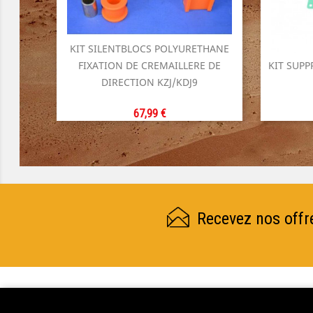
KIT SILENTBLOCS POLYURETHANE
FIXATION DE CREMAILLERE DE
KIT SUPP

DIRECTION KZJ/KDJ9
Aperçu rapide
Prix
67,99 €
Recevez nos offr