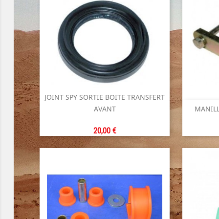
JOINT SPY SORTIE BOITE TRANSFERT

AVANT
MANILL
Aperçu rapide
Prix
20,00 €