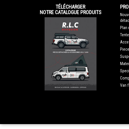
TÉLÉCHARGER
PRO
NOTRE CATALOGUE PRODUITS
Nouve
détac
Plan 
Tente
Acce
Piec
Susp
Mater
Speci
Compe
Van 