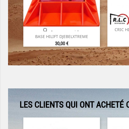
CRIC H

Aperçu rapide
BASE HILIFT DJEBELXTREME
Prix
30,00 €
LES CLIENTS QUI ONT ACHETÉ 