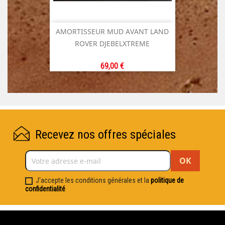
AMORTISSEUR MUD AVANT LAND
ROVER DJEBELXTREME
Prix
69,00 €
Recevez nos offres spéciales
J'accepte les conditions générales et la
politique de
confidentialité