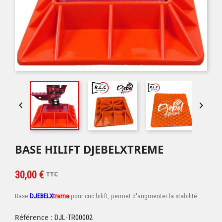


BASE HILIFT DJEBELXTREME
30,00 €
TTC
Base
DJEBELX
treme
pour cric hilift, permet d'augmenter la stabilité
Référence :
DJL-TR00002