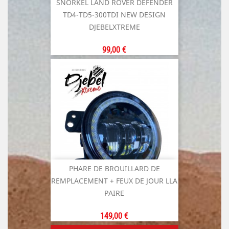
SNORKEL LAND ROVER DEFENDER
TD4-TD5-300TDI NEW DESIGN
DJEBELXTREME
Prix
99,00 €
PHARE DE BROUILLARD DE
REMPLACEMENT + FEUX DE JOUR LLA
PAIRE
Prix
149,00 €