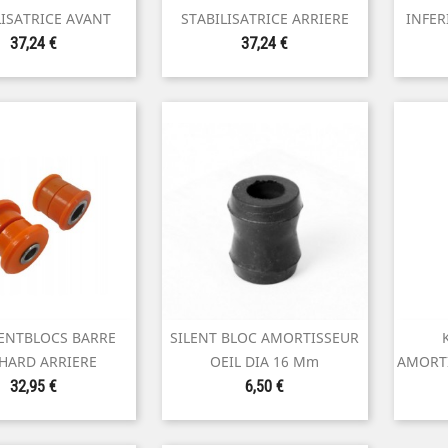
perçu rapide
Aperçu rapide
LISATRICE AVANT
STABILISATRICE ARRIERE
INFER
Prix
Prix
37,24 €
37,24 €
LENTBLOCS BARRE
SILENT BLOC AMORTISSEUR

perçu rapide
Aperçu rapide
HARD ARRIERE
OEIL DIA 16 Mm
AMORTI
Prix
Prix
32,95 €
6,50 €