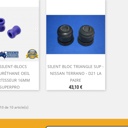
 SILENT-BLOCS
SILENT BLOC TRIANGLE SUP -

perçu rapide
Aperçu rapide
URÉTHANE OEIL
NISSAN TERRANO - D21 LA
TISSEUR 16MM
PAIRE
Prix
SUPERPRO
43,10 €
Prix
22,00 €
10 de 10 article(s)