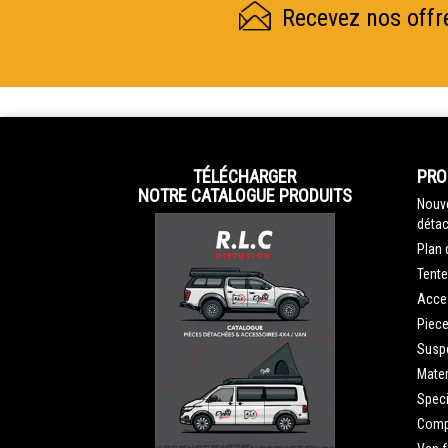
Recevez nos offr
TÉLÉCHARGER
PRO
NOTRE CATALOGUE PRODUITS
Nouve
détac
Plan 
Tente
Acce
Piec
Susp
Mater
Speci
Compe