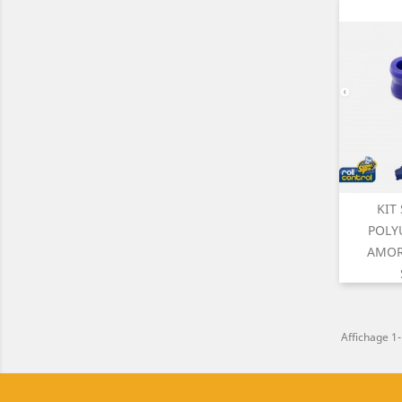
KIT

A
POLY
AMOR
Affichage 1-