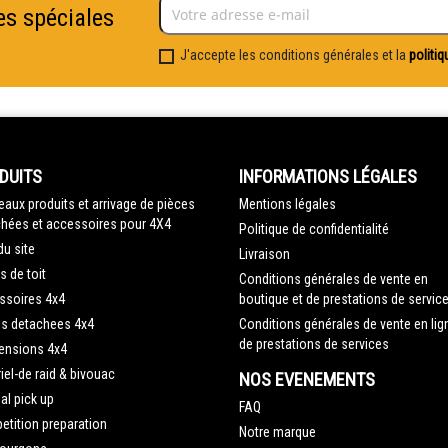
es spéciales
J'accepte les conditions générales et la
politiq
DUITS
INFORMATIONS LÉGALES
aux produits et arrivage de pièces
Mentions légales
hées et accessoires pour 4X4
Politique de confidentialité
du site
Livraison
s de toit
Conditions générales de vente en
ssoires 4x4
boutique et de prestations de servic
es detachees 4x4
Conditions générales de vente en lig
de prestations de services
ensions 4x4
iel-de raid & bivouac
NOS EVENEMENTS
al pick up
FAQ
tition preparation
Notre marque