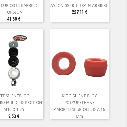
Aperçu rapide
Aperçu rapide
IEUR COTE BARRE DE
AVEC VISSERIE TRAIN ARRIERE
Prix
TORSION
227,11 €
Prix
41,30 €
KIT SILENTBLOC
KIT 2 SILENT BLOC


Aperçu rapide
Aperçu rapide
SSEUR De DIRECTION
POLYURETHANE
M10 X 1.25
AMORTISSEUR OEIL DIA 16
Prix
Mm
9,50 €
Prix
14,00 €