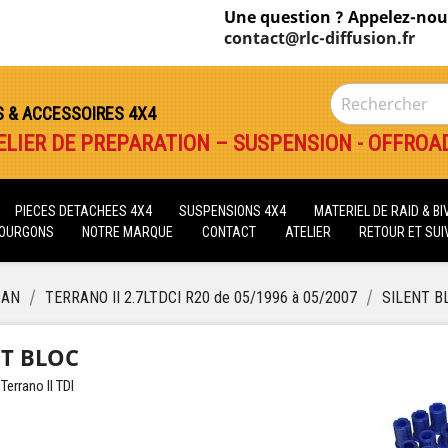
Une question ? Appelez-nou
contact@rlc-diffusion.fr
S & ACCESSOIRES 4X4
ELIER DE PREPARATION – SUSPENSION - OFFROA
PIECES DETACHEES 4X4
SUSPENSIONS 4X4
MATERIEL DE RAID & B
FOURGONS
NOTRE MARQUE
CONTACT
ATELIER
RETOUR ET SUIV
SAN
TERRANO II 2.7LTDCI R20 de 05/1996 à 05/2007
SILENT B
NT BLOC
 Terrano II TDI