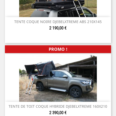
TENTE COQUE NOIRE DJEBELXTREME ABS 210X145
Prix
2 190,00 €
PROMO !
TENTE DE TOIT COQUE HYBRIDE DJEBELXTREME 160X210
Prix
2 390,00 €