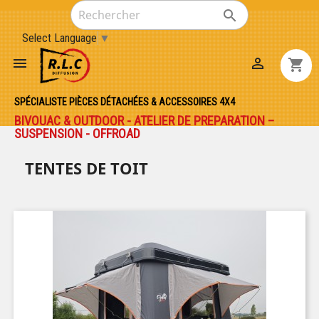

Select Language
▼


shopping_cart
SPÉCIALISTE PIÈCES DÉTACHÉES & ACCESSOIRES 4X4
BIVOUAC & OUTDOOR - ATELIER DE PREPARATION –
SUSPENSION - OFFROAD
TENTES DE TOIT