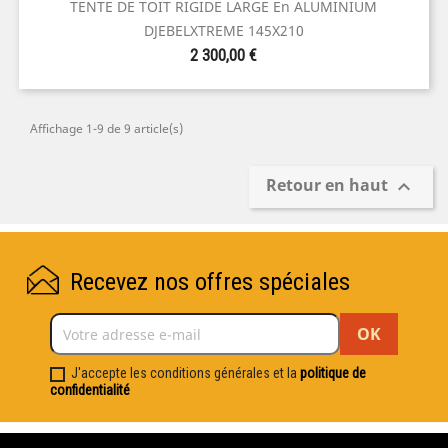
TENTE DE TOIT RIGIDE LARGE En ALUMINIUM
DJEBELXTREME 145X210
Prix
2 300,00 €
Affichage 1-9 de 9 article(s)
Retour en haut

Recevez nos offres spéciales
J'accepte les conditions générales et la
politique de
confidentialité