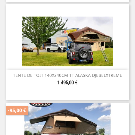
TENTE DE TOIT 140X240CM TT ALASKA DJEBELXTREME
Prix
1 495,00 €
-95,00 €