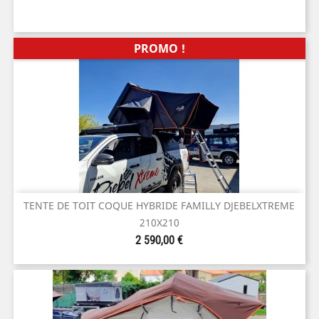
PROMO !
TENTE DE TOIT COQUE HYBRIDE FAMILLY DJEBELXTREME
210X210
Prix
2 590,00 €