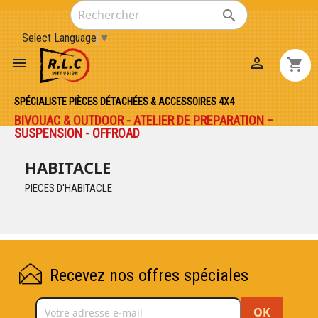

Select Language
▼


shopping_cart
SPÉCIALISTE PIÈCES DÉTACHÉES & ACCESSOIRES 4X4
BIVOUAC & OUTDOOR - ATELIER DE PREPARATION –
SUSPENSION - OFFROAD
HABITACLE
PIECES D'HABITACLE
Recevez nos offres spéciales