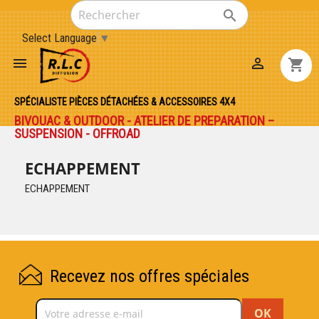

Select Language
▼


shopping_cart
SPÉCIALISTE PIÈCES DÉTACHÉES & ACCESSOIRES 4X4
BIVOUAC & OUTDOOR - ATELIER DE PREPARATION –
SUSPENSION - OFFROAD
ECHAPPEMENT
ECHAPPEMENT
Recevez nos offres spéciales