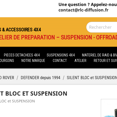
Une question ? Appelez-nou
contact@rlc-diffusion.fr
S & ACCESSOIRES 4X4
ELIER DE PREPARATION – SUSPENSION - OFFROA
PIECES DETACHEES 4X4
SUSPENSIONS 4X4
MATERIEL DE RAID & B
FOURGONS
NOTRE MARQUE
CONTACT
ATELIER
RETOUR ET SUIV
D ROVER
DEFENDER depuis 1994
SILENT BLOC et SUSPENSIO
NT BLOC ET SUSPENSION
BLOC et SUSPENSION