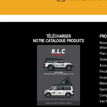
TÉLÉCHARGER
PRO
NOTRE CATALOGUE PRODUITS
Nouve
détac
Plan 
Tente
Acce
Piec
Susp
Mater
Speci
Compe
Van 