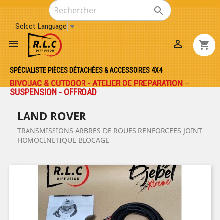

Select Language
▼


shopping_cart
SPÉCIALISTE PIÈCES DÉTACHÉES & ACCESSOIRES 4X4
BIVOUAC & OUTDOOR - ATELIER DE PREPARATION –
SUSPENSION - OFFROAD
LAND ROVER
TRANSMISSIONS ARBRES DE ROUES RENFORCEES JOINT
HOMOCINETIQUE BLOCAGE