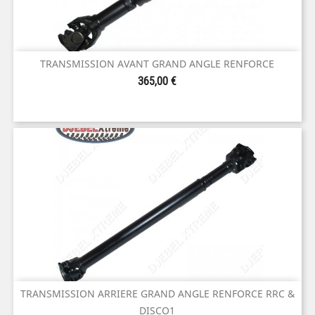
TRANSMISSION AVANT GRAND ANGLE RENFORCE
Prix
365,00 €
TRANSMISSION ARRIERE GRAND ANGLE RENFORCE RRC &
DISCO1