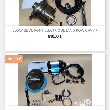
BLOCAGE DE PONT ELECTRIQUE LAND ROVER AV AR
Prix
810,00 €
-90,00 €