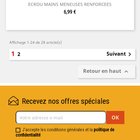
ECROU MAINS MENEUSES RENFORCEES
Prix
6,99 €
Affichage 1-24 de 28 article(s)
1
Suivant
2

Retour en haut

Recevez nos offres spéciales
J'accepte les conditions générales et la
politique de
confidentialité