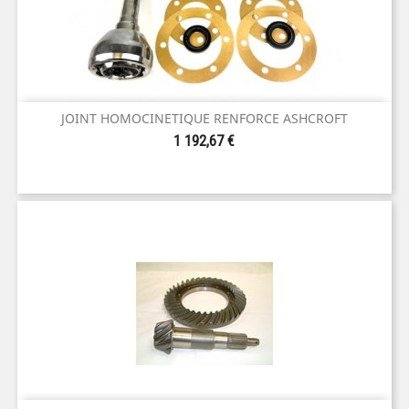
JOINT HOMOCINETIQUE RENFORCE ASHCROFT
Prix
1 192,67 €