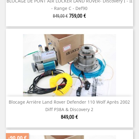
BLOCAGE DE PONT AIR LOCKER LAND ROVER- Discovery I - II
- Range C - Def90
Prix
Prix
759,00 €
849,00 €
de
base
Blocage Arrière Land Rover Defender 110 Wolf Après 2002
Diff P38A & Discovery 2
Prix
849,00 €
-90,00 €