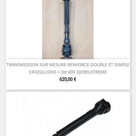
TRANSMISSION SUR MESURE RENFORCE DOUBLE ET SIMPLE
CROISILLONS + De 600 DJEBELXTREME
Prix
620,00 €