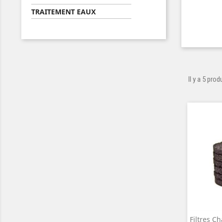
TRAITEMENT EAUX
Il y a 5 prod
Filtres C
