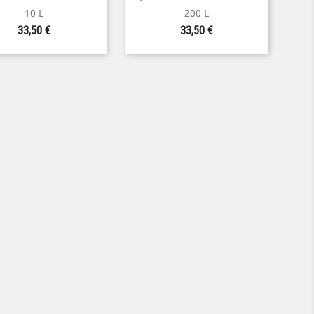
Aperçu rapide
Aperçu rapide
10 L
200 L
Prix
Prix
33,50 €
33,50 €