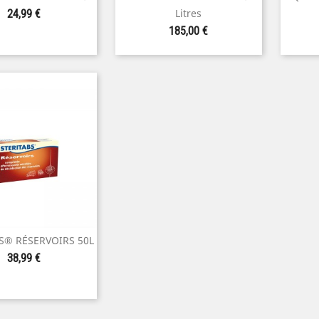
perçu rapide
Aperçu rapide
Prix
Litres
24,99 €
Prix
185,00 €
S® RÉSERVOIRS 50L
perçu rapide
Prix
38,99 €