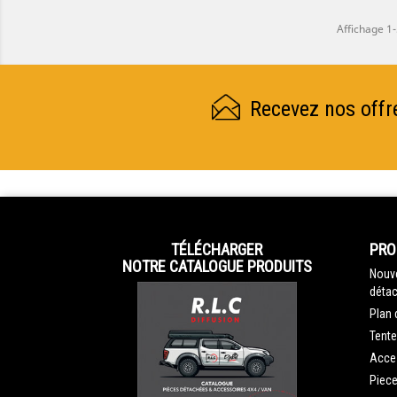
Affichage 1-
Recevez nos offr
TÉLÉCHARGER
PRO
NOTRE CATALOGUE PRODUITS
Nouve
détac
Plan 
Tente
Acce
Piec