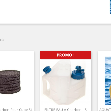
uits.
PROMO !
harbon Pour Cube 5L
FILTRE EAU À Charbon - 5
AQUAT
