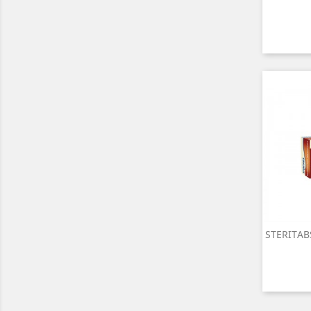
A
STERITAB

A