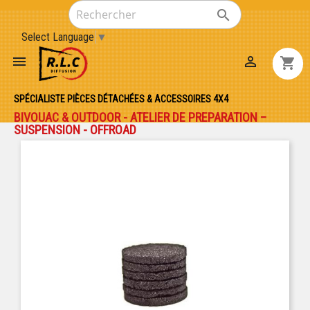

Select Language
▼


shopping_cart
SPÉCIALISTE PIÈCES DÉTACHÉES & ACCESSOIRES 4X4
BIVOUAC & OUTDOOR - ATELIER DE PREPARATION –
SUSPENSION - OFFROAD