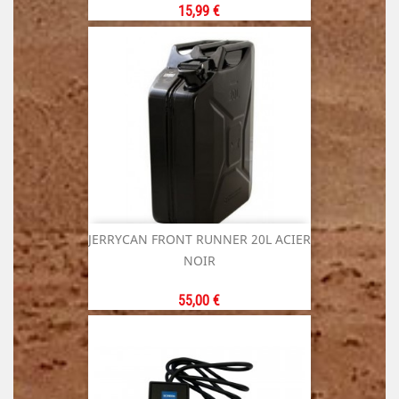
Prix
15,99 €
JERRYCAN FRONT RUNNER 20L ACIER
NOIR
Prix
55,00 €