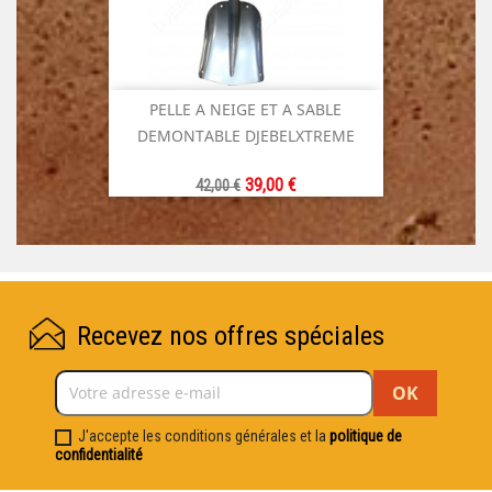
PELLE A NEIGE ET A SABLE
DEMONTABLE DJEBELXTREME
Prix
Prix
39,00 €
42,00 €
de
base
Recevez nos offres spéciales
J'accepte les conditions générales et la
politique de
confidentialité