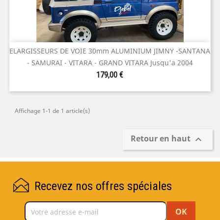
ELARGISSEURS DE VOIE 30mm ALUMINIUM JIMNY -SANTANA
- SAMURAI - VITARA - GRAND VITARA Jusqu'a 2004
Prix
179,00 €
Affichage 1-1 de 1 article(s)
Retour en haut

Recevez nos offres spéciales