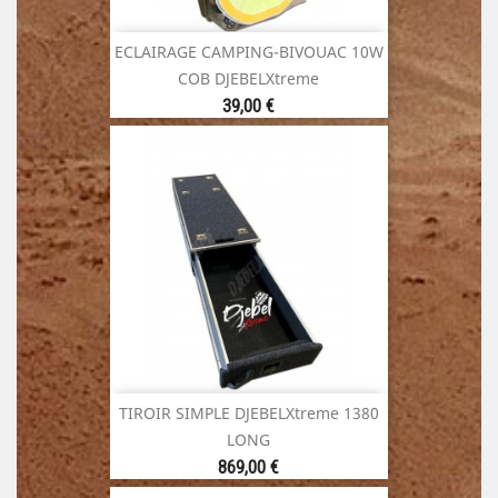
ECLAIRAGE CAMPING-BIVOUAC 10W
COB DJEBELXtreme
Prix
39,00 €
TIROIR SIMPLE DJEBELXtreme 1380
LONG
Prix
869,00 €