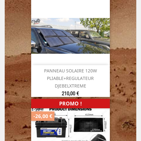
PANNEAU SOLAIRE 120W
PLIABLE+REGULATEUR
DJEBELXTREME
Prix
210,00 €
PROMO !
-26,00 €