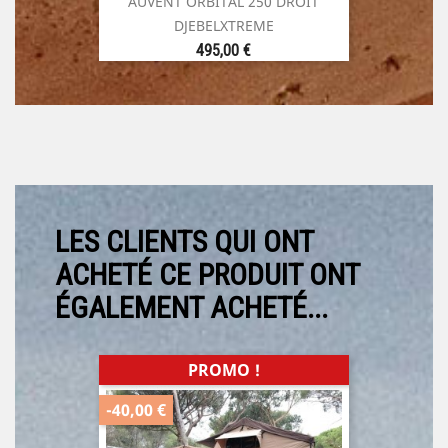
AUVENT ORBITAL 250 DROIT
DJEBELXTREME
Prix
495,00 €
LES CLIENTS QUI ONT
ACHETÉ CE PRODUIT ONT
ÉGALEMENT ACHETÉ...
PROMO !
-40,00 €