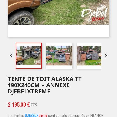


TENTE DE TOIT ALASKA TT
190X240CM + ANNEXE
DJEBELXTREME
2 195,00 €
TTC
Les tentes
DJEBELX
treme
sont pensés et dessinés en FRANCE