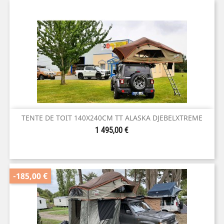
TENTE DE TOIT 140X240CM TT ALASKA DJEBELXTREME
Prix
1 495,00 €
-185,00 €