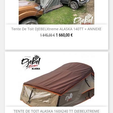
Tente De Toit DJEBELXtreme ALASKA 140TT + ANNEXE
Prix
Prix
1 660,00 €
1 845,00 €
de
base
TENTE DE TOIT ALASKA 160X240 TT DJEBELXTREME