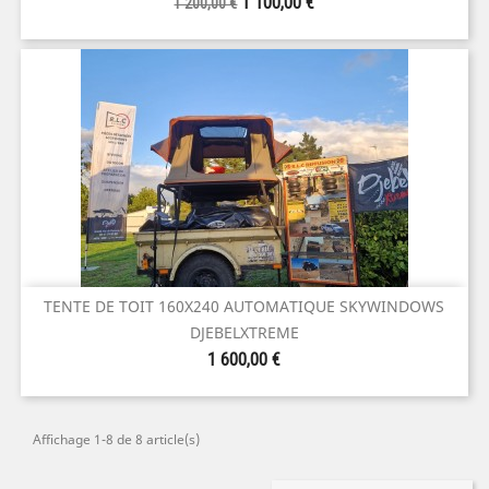
Prix
Prix
1 100,00 €
1 200,00 €
de
base
TENTE DE TOIT 160X240 AUTOMATIQUE SKYWINDOWS
DJEBELXTREME
Prix
1 600,00 €
Affichage 1-8 de 8 article(s)