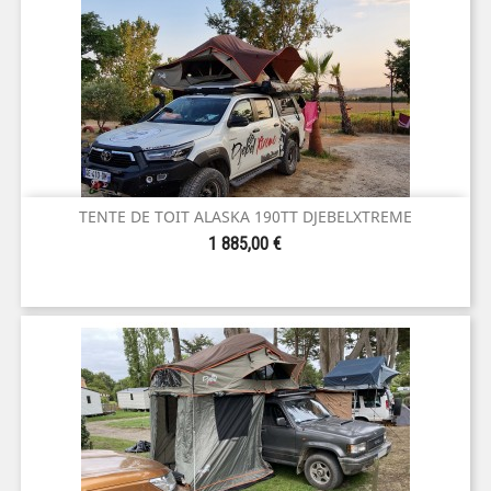
TENTE DE TOIT ALASKA 190TT DJEBELXTREME
Prix
1 885,00 €