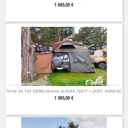
Prix
1 685,00 €
Tente De Toit DJEBELXtreme ALASKA 160TT + (AVEC ANNEXE)
Prix
1 985,00 €