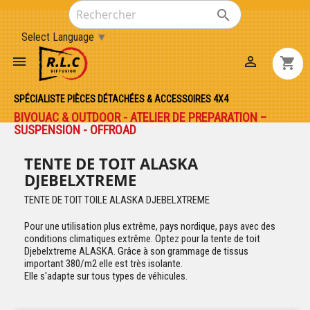

Select Language
▼


shopping_cart
SPÉCIALISTE PIÈCES DÉTACHÉES & ACCESSOIRES 4X4
BIVOUAC & OUTDOOR - ATELIER DE PREPARATION –
SUSPENSION - OFFROAD
TENTE DE TOIT ALASKA
DJEBELXTREME
TENTE DE TOIT TOILE ALASKA DJEBELXTREME
Pour une utilisation plus extrême, pays nordique, pays avec des
conditions climatiques extrême. Optez pour la tente de toit
Djebelxtreme ALASKA. Grâce à son grammage de tissus
important 380/m2 elle est très isolante.
Elle s'adapte sur tous types de véhicules.