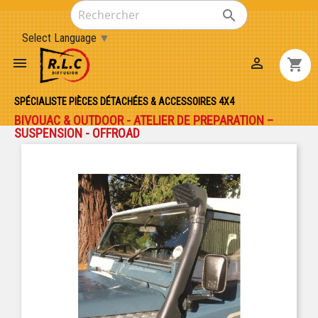

Select Language
▼


shopping_cart
SPÉCIALISTE PIÈCES DÉTACHÉES & ACCESSOIRES 4X4
BIVOUAC & OUTDOOR - ATELIER DE PREPARATION –
SUSPENSION - OFFROAD