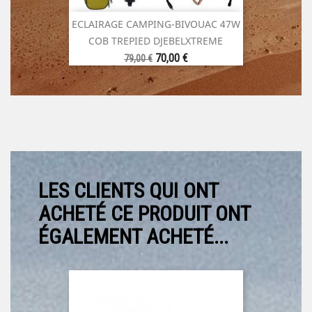
ECLAIRAGE CAMPING-BIVOUAC 47W
COB TREPIED DJEBELXTREME
Prix
Prix
70,00 €
79,00 €
de
base
LES CLIENTS QUI ONT
ACHETÉ CE PRODUIT ONT
ÉGALEMENT ACHETÉ...