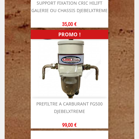
SUPPORT FIXATION CRIC HILIFT
GALERIE OU CHASSIS DJEBELXTREME
Prix
35,00 €
PROMO !
PREFILTRE A CARBURANT FG500
DJEBELXTREME
Prix
99,00 €