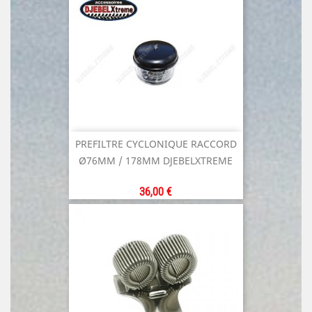
PREFILTRE CYCLONIQUE RACCORD
Ø76MM / 178MM DJEBELXTREME
Prix
36,00 €