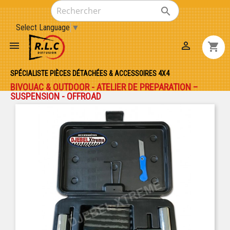

Select Language
▼


shopping_cart
SPÉCIALISTE PIÈCES DÉTACHÉES & ACCESSOIRES 4X4
BIVOUAC & OUTDOOR - ATELIER DE PREPARATION –
SUSPENSION - OFFROAD