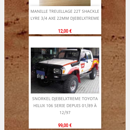
MANILLE TREUILLAGE 22T SHACKLE
LYRE 3/4 AXE 22MM DJEBELXTREME
Prix
12,00 €
SNORKEL DJEBELXTREME TOYOTA
HILUX 106 SERIE DEPUIS 01/89 À
12/97
Prix
99,00 €