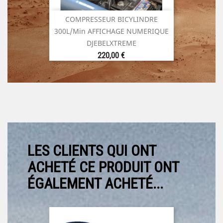
COMPRESSEUR BICYLINDRE
300L/min AFFICHAGE NUMERIQUE
DJEBELXTREME
Prix
220,00 €
LES CLIENTS QUI ONT
ACHETÉ CE PRODUIT ONT
ÉGALEMENT ACHETÉ...