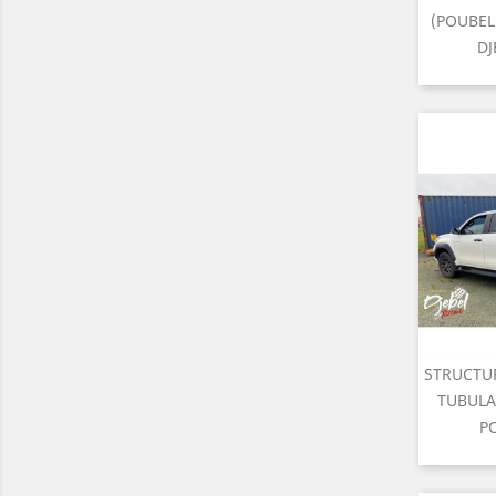
A
(POUBEL
DJ
STRUCTU

A
TUBULA
P