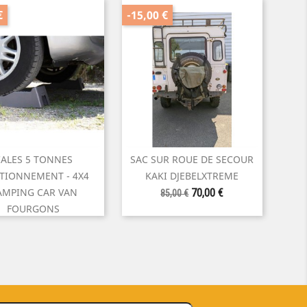
€
-15,00 €
ALES 5 TONNES
SAC SUR ROUE DE SECOUR


Aperçu rapide
Aperçu rapide
TIONNEMENT - 4X4
KAKI DJEBELXTREME
Prix
Prix
AMPING CAR VAN
70,00 €
85,00 €
de
FOURGONS
base
Prix
Prix
60,00 €
65,00 €
de
base