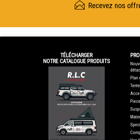
Recevez nos offr
TÉLÉCHARGER
PRO
NOTRE CATALOGUE PRODUITS
Nouve
détac
Plan 
Tente
Acce
Piec
Susp
Mater
Speci
Compe