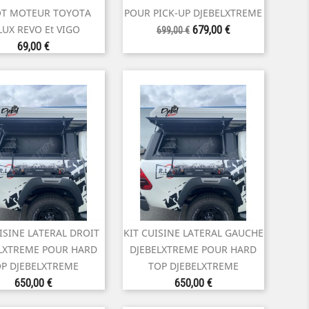
Aperçu rapide
Aperçu rapide
OT MOTEUR TOYOTA
POUR PICK-UP DJEBELXTREME
Prix
Prix
LUX REVO Et VIGO
679,00 €
699,00 €
de
Prix
69,00 €
base
ISINE LATERAL DROIT
KIT CUISINE LATERAL GAUCHE


Aperçu rapide
Aperçu rapide
LXTREME POUR HARD
DJEBELXTREME POUR HARD
P DJEBELXTREME
TOP DJEBELXTREME
Prix
Prix
650,00 €
650,00 €