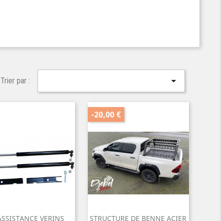

Trier par :
-20,00 €
ASSISTANCE VERINS
STRUCTURE DE BENNE ACIER

