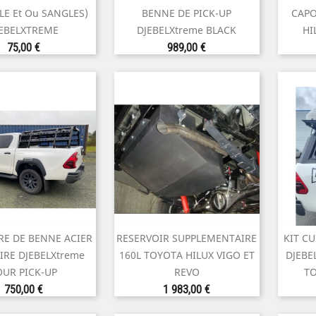
perçu rapide
Aperçu rapide
LE Et Ou SANGLES)
BENNE DE PICK-UP
CAP
EBELXTREME
DJEBELXtreme BLACK
HI
Prix
Prix
75,00 €
989,00 €
RE DE BENNE ACIER
RESERVOIR SUPPLEMENTAIRE
KIT CU

perçu rapide
Aperçu rapide
IRE DJEBELXtreme
160L TOYOTA HILUX VIGO ET
DJEBE
OUR PICK-UP
REVO
TO
Prix
Prix
750,00 €
1 983,00 €