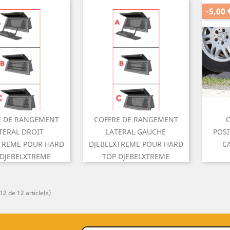
-5,00 
E DE RANGEMENT
COFFRE DE RANGEMENT
C

perçu rapide
Aperçu rapide
TERAL DROIT
LATERAL GAUCHE
POSI
TREME POUR HARD
DJEBELXTREME POUR HARD
C
 DJEBELXTREME
TOP DJEBELXTREME
Prix
Prix
590,00 €
590,00 €
12 de 12 article(s)