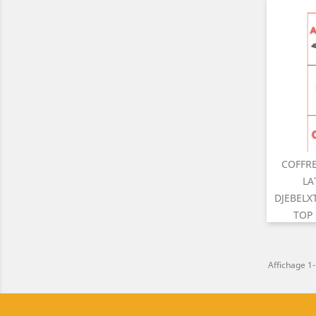
COFFR

A
LA
DJEBELX
TOP
Affichage 1-