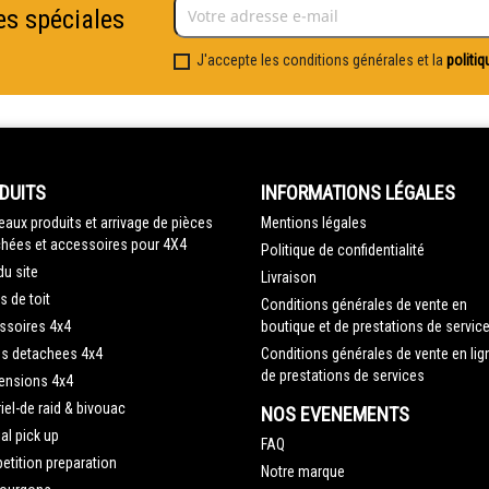
es spéciales
J'accepte les conditions générales et la
politiq
DUITS
INFORMATIONS LÉGALES
aux produits et arrivage de pièces
Mentions légales
hées et accessoires pour 4X4
Politique de confidentialité
du site
Livraison
s de toit
Conditions générales de vente en
ssoires 4x4
boutique et de prestations de servic
es detachees 4x4
Conditions générales de vente en lig
de prestations de services
ensions 4x4
iel-de raid & bivouac
NOS EVENEMENTS
al pick up
FAQ
tition preparation
Notre marque