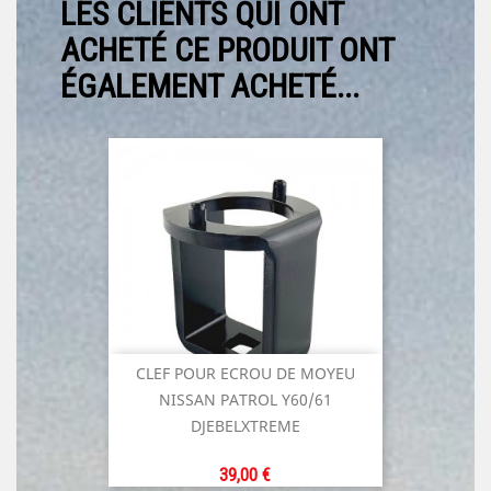
LES CLIENTS QUI ONT
ACHETÉ CE PRODUIT ONT
ÉGALEMENT ACHETÉ...
CLEF POUR ECROU DE MOYEU
NISSAN PATROL Y60/61
DJEBELXTREME
Prix
39,00 €