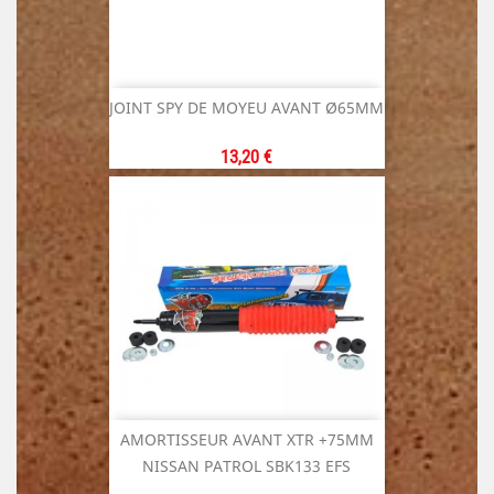
JOINT SPY DE MOYEU AVANT Ø65MM
Prix
13,20 €
AMORTISSEUR AVANT XTR +75MM
NISSAN PATROL SBK133 EFS