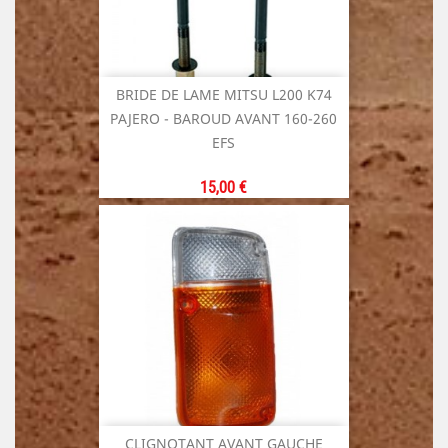
BRIDE DE LAME MITSU L200 K74
PAJERO - BAROUD AVANT 160-260
EFS
Prix
15,00 €
CLIGNOTANT AVANT GAUCHE