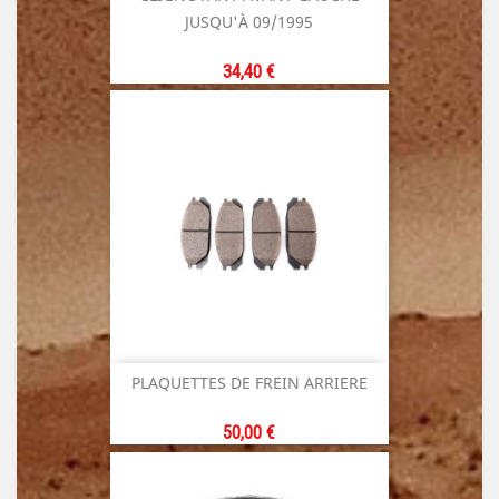
JUSQU'À 09/1995
Prix
34,40 €
PLAQUETTES DE FREIN ARRIERE
Prix
50,00 €