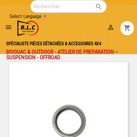

Select Language
▼


shopping_cart
SPÉCIALISTE PIÈCES DÉTACHÉES & ACCESSOIRES 4X4
BIVOUAC & OUTDOOR - ATELIER DE PREPARATION –
SUSPENSION - OFFROAD