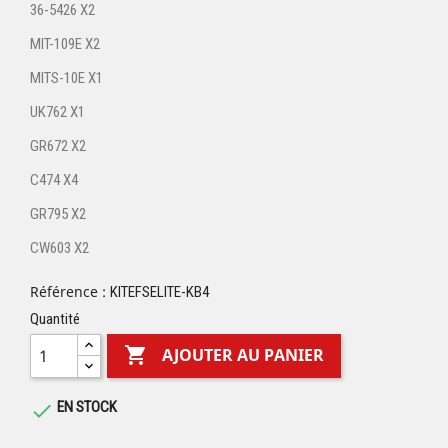
36-5426 X2
MIT-109E X2
MITS-10E X1
UK762 X1
GR672 X2
C474 X4
GR795 X2
CW603 X2
Référence :
KITEFSELITE-KB4
Quantité

AJOUTER AU PANIER
EN STOCK
