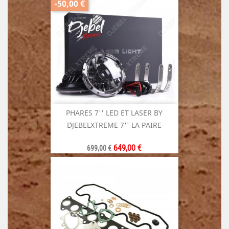
-50,00 €
PHARES 7'' LED ET LASER BY
DJEBELXTREME 7'' LA PAIRE
Prix
Prix
649,00 €
699,00 €
de
base