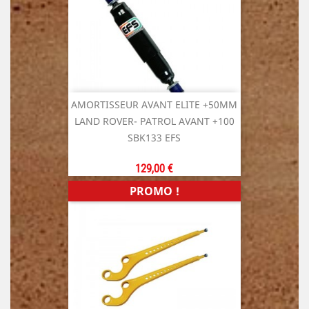
AMORTISSEUR AVANT ELITE +50MM
LAND ROVER- PATROL AVANT +100
SBK133 EFS
Prix
129,00 €
PROMO !