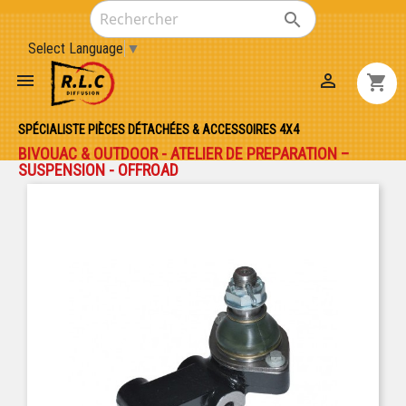

Select Language
▼


shopping_cart
SPÉCIALISTE PIÈCES DÉTACHÉES & ACCESSOIRES 4X4
BIVOUAC & OUTDOOR - ATELIER DE PREPARATION –
SUSPENSION - OFFROAD