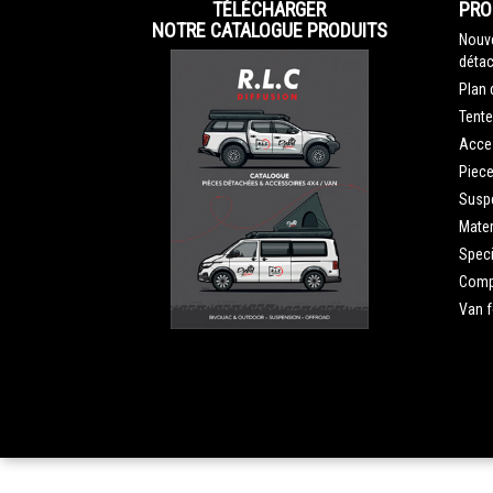
TÉLÉCHARGER
PRO
NOTRE CATALOGUE PRODUITS
Nouve
détac
Plan 
Tente
Acce
Piec
Susp
Mater
Speci
Compe
Van 