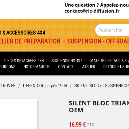
Une question ? Appelez-nou
contact@rlc-diffusion.fr
S & ACCESSOIRES 4X4
ELIER DE PREPARATION – SUSPENSION - OFFROA
PIECES DETACHEES 4X4
SUSPENSIONS 4X4
MATERIEL DE RAID & B
FOURGONS
NOTRE MARQUE
CONTACT
ATELIER
RETOUR ET SUIV
D ROVER
DEFENDER jusqu'à 1994
SILENT BLOC et SUSPENSION 
SILENT BLOC TRIA
OEM
16,99 €
TTC