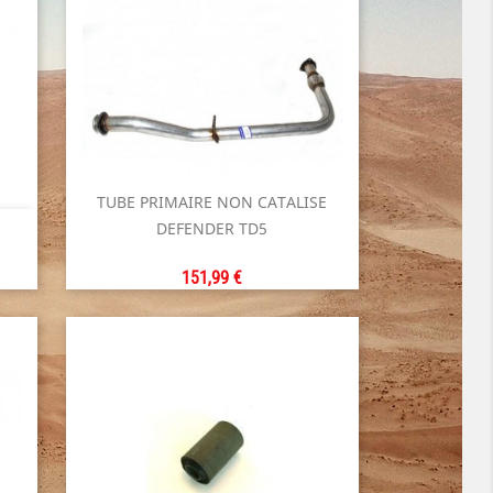
TUBE PRIMAIRE NON CATALISE

DEFENDER TD5
Aperçu rapide
Prix
151,99 €