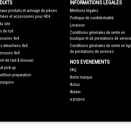
DUITS
INFORMATIONS LÉGALES
aux produits et arrivage de pièces
Mentions légales
hées et accessoires pour 4X4
Politique de confidentialité
du site
Livraison
s de toit
Conditions générales de vente en
ssoires 4x4
boutique et de prestations de servic
es detachees 4x4
Conditions générales de vente en lig
de prestations de services
ensions 4x4
iel-de raid & bivouac
NOS EVENEMENTS
al pick up
FAQ
tition preparation
Notre marque
fourgons
Actus
Atelier
a propos