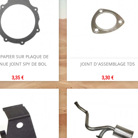
 PAPIER SUR PLAQUE DE


NUE JOINT SPY DE BOL
JOINT D'ASSEMBLAGE TD5
Aperçu rapide
Aperçu rapide
Prix
Prix
3,35 €
3,30 €