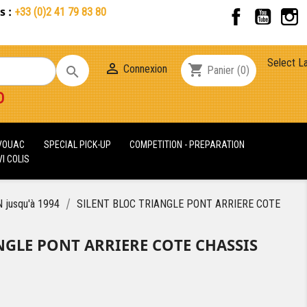
s :
Facebook
YouT
+33 (0)2 41 79 83 80
Select L

shopping_cart
Connexion

Panier
(0)
D
IVOUAC
SPECIAL PICK-UP
COMPETITION - PREPARATION
I COLIS
jusqu'à 1994
SILENT BLOC TRIANGLE PONT ARRIERE COTE
NGLE PONT ARRIERE COTE CHASSIS