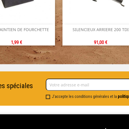


MAINTIEN DE FOURCHETTE
SILENCIEUX ARRIERE 200 TDI
Aperçu rapide
Aperçu rapide
Prix
Prix
1,99 €
91,00 €
es spéciales
J'accepte les conditions générales et la
politiq