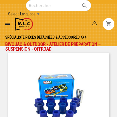

Select Language
▼


shopping_cart
SPÉCIALISTE PIÈCES DÉTACHÉES & ACCESSOIRES 4X4
BIVOUAC & OUTDOOR - ATELIER DE PREPARATION –
SUSPENSION - OFFROAD