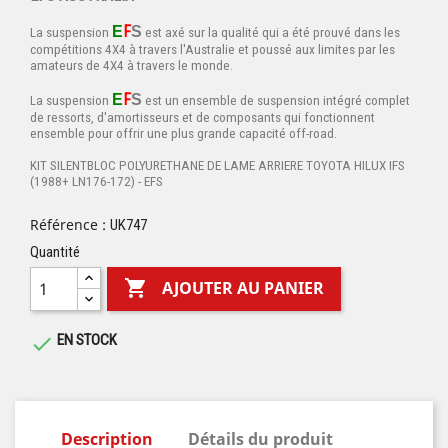
F
E
S
La suspension
est axé sur la qualité qui a été pro
uvé dans les
compétitions 4X4 à travers l'Australie et poussé aux limites par les
amateurs de 4X4 à travers le monde.
F
E
S
La suspension
est un ensemble de suspension intégré complet
de ressorts, d'amortisseurs et de composants qui fonctionnent
ensemble pour offrir une plus grande capacité off-road.
KIT SILENTBLOC POLYURETHANE DE LAME ARRIERE TOYOTA HILUX IFS
(1988+ LN176-172) - EFS
Référence :
UK747
Quantité

AJOUTER AU PANIER
EN STOCK

Description
Détails du produit