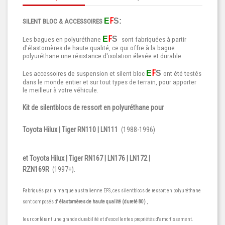
F
E
S:
SILENT BLOC & ACCESSOIRES
F
E
S
Les bagues en polyuréthane
sont fabriquées à partir
d'élastomères de haute qualité, ce qui offre à la bague
polyuréthane une résistance d'isolation élevée et durable.
F
E
S
Les accessoires de suspension et silent bloc
ont été testés
dans le monde entier et sur tout types de terrain, pour apporter
le meilleur à votre véhicule.
Kit de silentblocs de ressort en polyuréthane pour
Toyota Hilux | Tiger RN110 | LN111
(1988-1996)
et Toyota Hilux | Tiger RN167 | LN176 | LN172 |
RZN169R
(1997+).
Fabriqués par la marque australienne EFS, ces silentblocs de ressort en polyuréthane
sont composés d'
élastomères de haute qualité (dureté 80)
,
leur conférant une grande durabilité et d'excellentes propriétés d'amortissement.