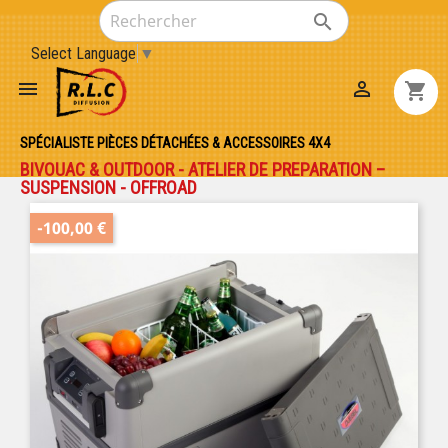

Select Language
▼


shopping_cart
SPÉCIALISTE PIÈCES DÉTACHÉES & ACCESSOIRES 4X4
BIVOUAC & OUTDOOR - ATELIER DE PREPARATION –
SUSPENSION - OFFROAD
-100,00 €