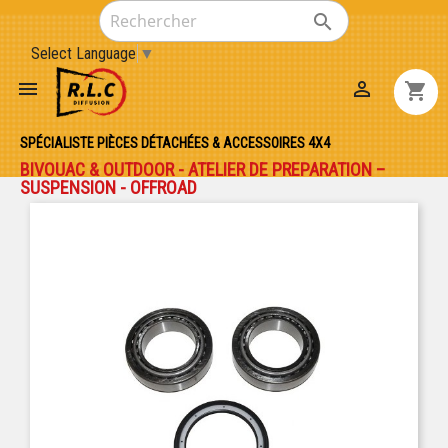

Select Language
▼


shopping_cart
SPÉCIALISTE PIÈCES DÉTACHÉES & ACCESSOIRES 4X4
BIVOUAC & OUTDOOR - ATELIER DE PREPARATION –
SUSPENSION - OFFROAD