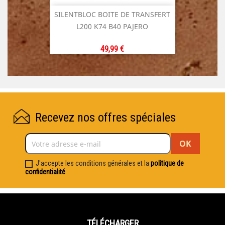
SILENTBLOC BOITE DE TRANSFERT
L200 K74 B40 PAJERO
Prix
49,99 €
Recevez nos offres spéciales
J'accepte les conditions générales et la
politique de
confidentialité
TÉLÉCHARGER