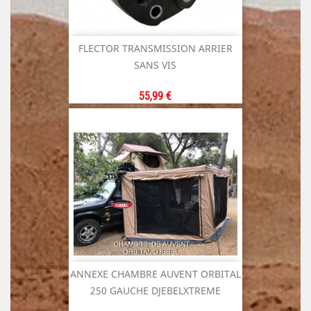
FLECTOR TRANSMISSION ARRIER
SANS VIS
Prix
55,99 €
ANNEXE CHAMBRE AUVENT ORBITAL
250 GAUCHE DJEBELXTREME