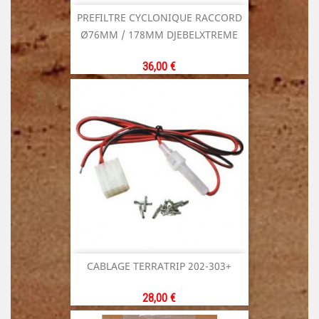
PREFILTRE CYCLONIQUE RACCORD
Ø76MM / 178MM DJEBELXTREME
Prix
36,00 €
CABLAGE TERRATRIP 202-303+
Prix
28,00 €