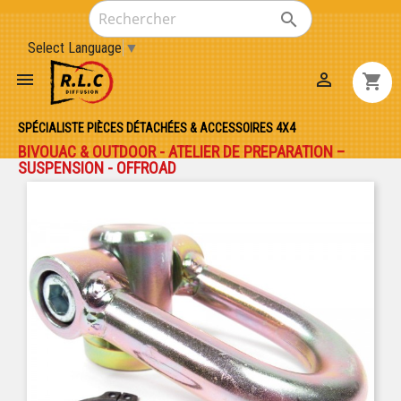

Select Language
▼


shopping_cart
SPÉCIALISTE PIÈCES DÉTACHÉES & ACCESSOIRES 4X4
BIVOUAC & OUTDOOR - ATELIER DE PREPARATION –
SUSPENSION - OFFROAD