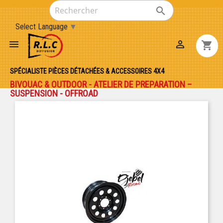

Select Language
▼


shopping_cart
SPÉCIALISTE PIÈCES DÉTACHÉES & ACCESSOIRES 4X4
BIVOUAC & OUTDOOR - ATELIER DE PREPARATION –
SUSPENSION - OFFROAD