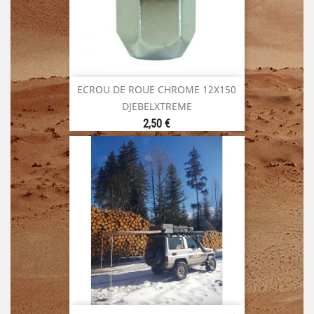
ECROU DE ROUE CHROME 12X150
DJEBELXTREME
Prix
2,50 €