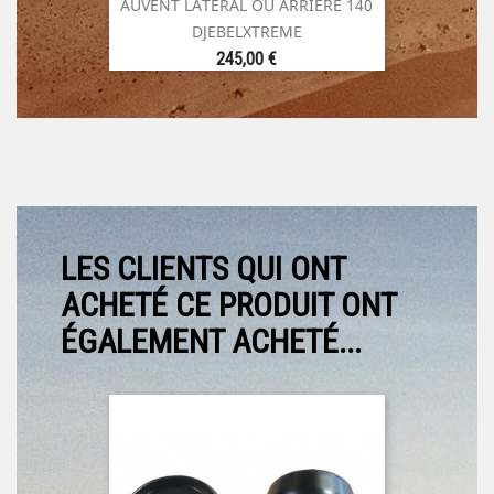
AUVENT LATERAL OU ARRIERE 140
DJEBELXTREME
Prix
245,00 €
LES CLIENTS QUI ONT
ACHETÉ CE PRODUIT ONT
ÉGALEMENT ACHETÉ...