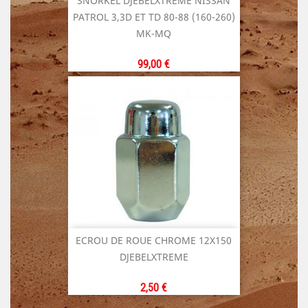
SNORKEL DJEBELXTREME NISSAN
PATROL 3,3D ET TD 80-88 (160-260)
MK-MQ
Prix
99,00 €
ECROU DE ROUE CHROME 12X150
DJEBELXTREME
Prix
2,50 €