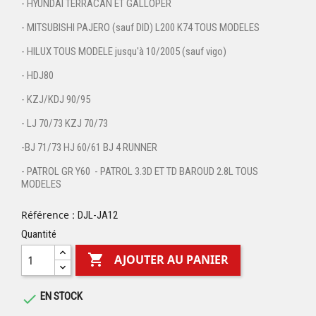
- HYUNDAI TERRACAN ET GALLOPER
- MITSUBISHI PAJERO (sauf DID) L200 K74 TOUS MODELES
- HILUX TOUS MODELE jusqu'à 10/2005 (sauf vigo)
- HDJ80
- KZJ/KDJ 90/95
- LJ 70/73 KZJ 70/73
-BJ 71/73 HJ 60/61 BJ 4 RUNNER
-
PATROL GR Y60 - PATROL 3.3D ET TD BAROUD 2.8L TOUS
MODELES
Référence :
DJL-JA12
Quantité

AJOUTER AU PANIER
EN STOCK
