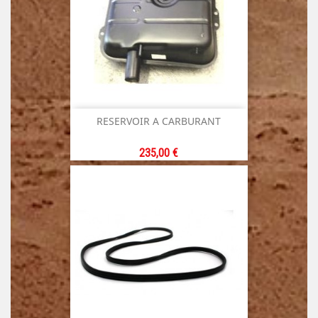
RESERVOIR A CARBURANT
Prix
235,00 €