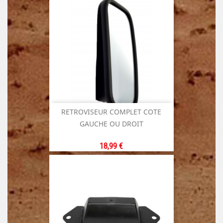
RETROVISEUR COMPLET COTE
GAUCHE OU DROIT
Prix
18,99 €