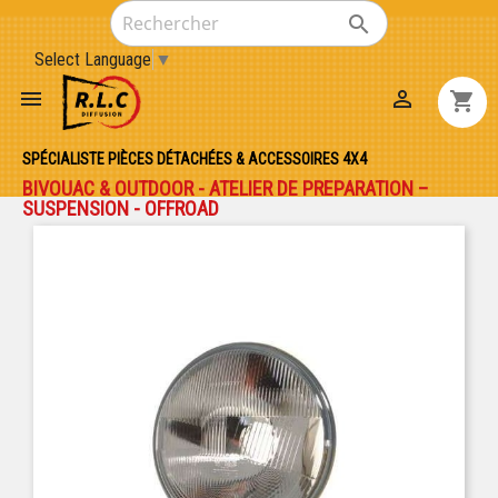

Select Language
▼


shopping_cart
SPÉCIALISTE PIÈCES DÉTACHÉES & ACCESSOIRES 4X4
BIVOUAC & OUTDOOR - ATELIER DE PREPARATION –
SUSPENSION - OFFROAD