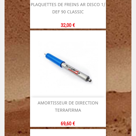
PLAQUETTES DE FREINS AR DISCO 1/
DEF 90 CLASSIC
Prix
32,00 €
AMORTISSEUR DE DIRECTION
TERRAFIRMA
Prix
69,60 €