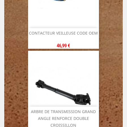
CONTACTEUR VEILLEUSE CODE OEM
Prix
46,99 €
ARBRE DE TRANSMISSION GRAND
ANGLE RENFORCE DOUBLE
CROISSILLON