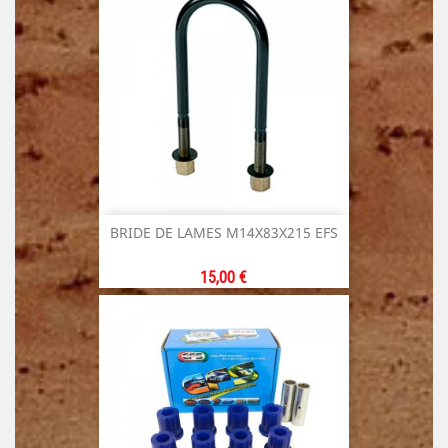
BRIDE DE LAMES M14X83X215 EFS
Prix
15,00 €