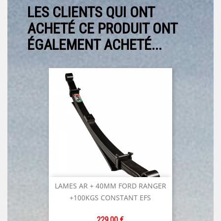
LES CLIENTS QUI ONT
ACHETÉ CE PRODUIT ONT
ÉGALEMENT ACHETÉ...
LAMES AR + 40MM FORD RANGER
+100KGS CONSTANT EFS
Prix
229,00 €