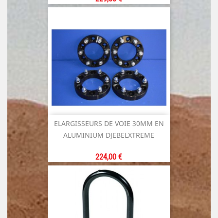
ELARGISSEURS DE VOIE 30MM EN
ALUMINIUM DJEBELXTREME
Prix
224,00 €