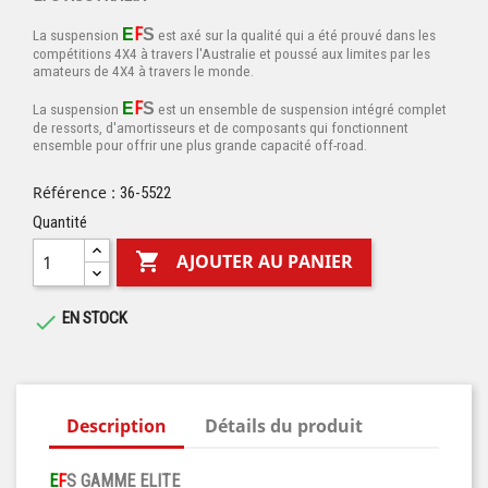
F
E
S
La suspension
est axé sur la qualité qui a été pro
uvé dans les
compétitions 4X4 à travers l'Australie et poussé aux limites par les
amateurs de 4X4 à travers le monde.
F
E
S
La suspension
est un ensemble de suspension intégré complet
de ressorts, d'amortisseurs et de composants qui fonctionnent
ensemble pour offrir une plus grande capacité off-road.
Référence :
36-5522
Quantité

AJOUTER AU PANIER
EN STOCK

Description
Détails du produit
E
F
S
GAMME ELITE