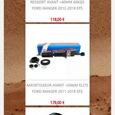
RESSORT AVANT +40MM 60KGS
FORD RANGER 2012-2018 EFS
Prix
118,00 €
AMORTISSEUR AVANT +50MM ELITE
FORD RANGER 2011-2018 EFS
Prix
179,00 €