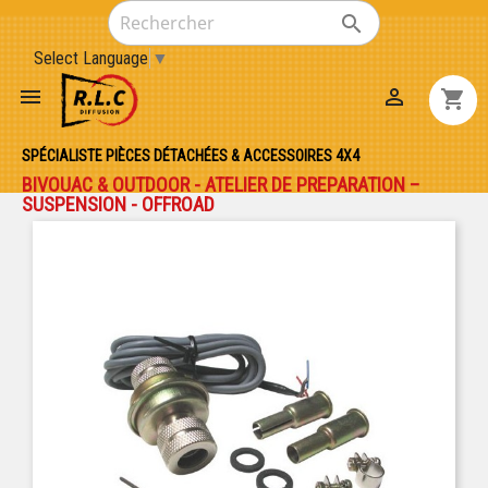

Select Language
▼


shopping_cart
SPÉCIALISTE PIÈCES DÉTACHÉES & ACCESSOIRES 4X4
BIVOUAC & OUTDOOR - ATELIER DE PREPARATION –
SUSPENSION - OFFROAD