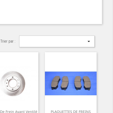

Trier par :
De Frein Avant Ventilé
PLAQUETTES DE FREINS

