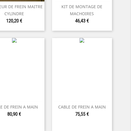
EUR DE FREIN MAITRE
KIT DE MONTAGE DE


Aperçu rapide
Aperçu rapide
CYLINDRE
MACHOIRES
Prix
Prix
120,20 €
46,43 €
E DE FREIN A MAIN
CABLE DE FREIN A MAIN


Aperçu rapide
Aperçu rapide
Prix
Prix
80,90 €
75,55 €