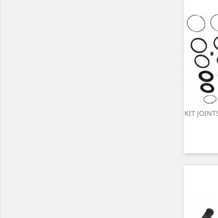
KIT JOINT

A