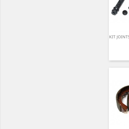
KIT JOINT

A