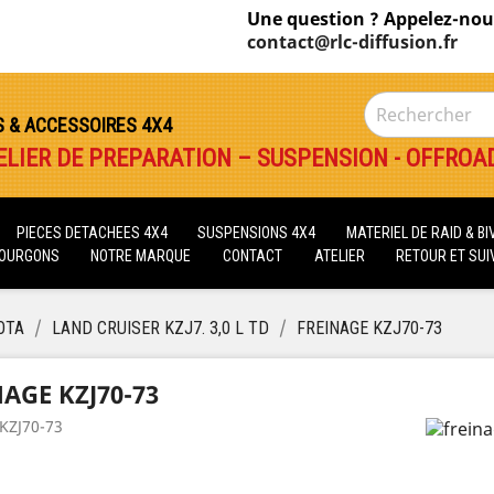
Une question ? Appelez-nou
contact@rlc-diffusion.fr
S & ACCESSOIRES 4X4
ELIER DE PREPARATION – SUSPENSION - OFFROA
PIECES DETACHEES 4X4
SUSPENSIONS 4X4
MATERIEL DE RAID & B
FOURGONS
NOTRE MARQUE
CONTACT
ATELIER
RETOUR ET SUIV
OTA
LAND CRUISER KZJ7. 3,0 L TD
FREINAGE KZJ70-73
AGE KZJ70-73
 KZJ70-73