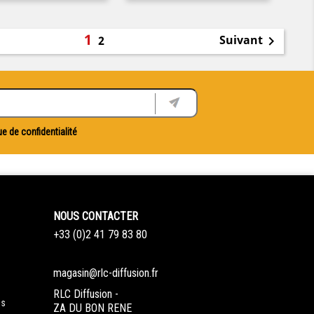
1
Suivant
2

ue de confidentialité
NOUS CONTACTER
+33 (0)2 41 79 83 80
magasin@rlc-diffusion.fr
RLC Diffusion -
es
ZA DU BON RENE