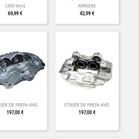
Aperçu rapide
Aperçu rapide
(300 Mm)
ARRIERE
Prix
Prix
69,99 €
42,99 €
IER DE FREIN AVG
ETRIER DE FREIN AVD


Aperçu rapide
Aperçu rapide
Prix
Prix
197,00 €
197,00 €