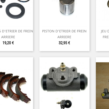
S D'ETRIER DE FREIN
PISTON D'ETRIER DE FREIN
JEU 

perçu rapide
Aperçu rapide
ARRIERE
ARRIERE
FRE
Prix
Prix
19,20 €
32,95 €