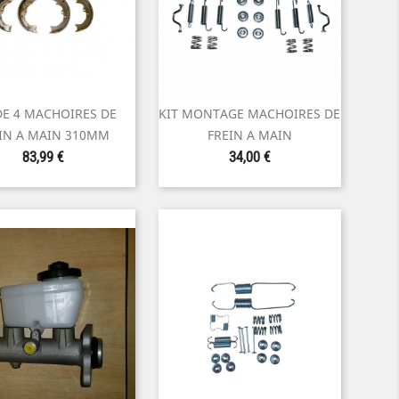
DE 4 MACHOIRES DE
KIT MONTAGE MACHOIRES DE


Aperçu rapide
Aperçu rapide
IN A MAIN 310MM
FREIN A MAIN
Prix
Prix
83,99 €
34,00 €