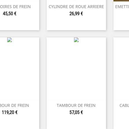
OIRES DE FREIN
CYLINDRE DE ROUE ARRIERE
EMETT

perçu rapide
Aperçu rapide
Prix
Prix
45,50 €
26,99 €
OUR DE FREIN
TAMBOUR DE FREIN
CABL

perçu rapide
Aperçu rapide
Prix
Prix
119,20 €
57,05 €