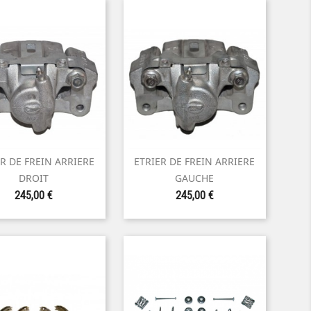
R DE FREIN ARRIERE
ETRIER DE FREIN ARRIERE


Aperçu rapide
Aperçu rapide
DROIT
GAUCHE
Prix
Prix
245,00 €
245,00 €