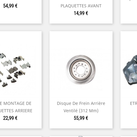
perçu rapide
Aperçu rapide
Prix
PLAQUETTES AVANT
54,99 €
Prix
14,99 €
DE MONTAGE DE
Disque De Frein Arrière
ETR

perçu rapide
Aperçu rapide
UETTES ARRIERE
Ventilé (312 Mm)
Prix
Prix
22,99 €
55,99 €