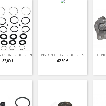
S D'ETRIER DE FREIN
PISTON D'ETRIER DE FREIN
ETRIE

perçu rapide
Aperçu rapide
Prix
Prix
32,60 €
42,30 €