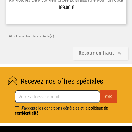
Kit Rotules De Pivot Renforcée Et Graissable Pour Un Coté
Prix
189,00 €
Affichage 1-2 de 2 article(s)
Retour en haut

Recevez nos offres spéciales
J'accepte les conditions générales et la
politique de
confidentialité