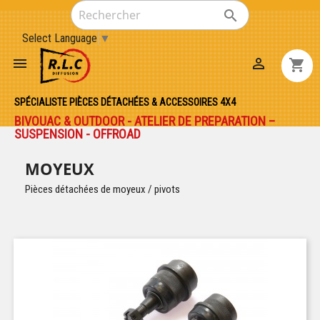

Select Language
▼


shopping_cart
SPÉCIALISTE PIÈCES DÉTACHÉES & ACCESSOIRES 4X4
BIVOUAC & OUTDOOR - ATELIER DE PREPARATION –
SUSPENSION - OFFROAD
MOYEUX
Pièces détachées de moyeux / pivots