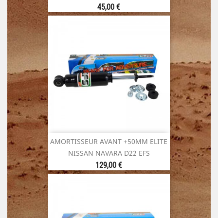
Prix
45,00 €
AMORTISSEUR AVANT +50MM ELITE
NISSAN NAVARA D22 EFS
Prix
129,00 €