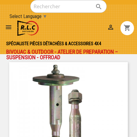

Select Language
▼


shopping_cart
SPÉCIALISTE PIÈCES DÉTACHÉES & ACCESSOIRES 4X4
BIVOUAC & OUTDOOR - ATELIER DE PREPARATION –
SUSPENSION - OFFROAD