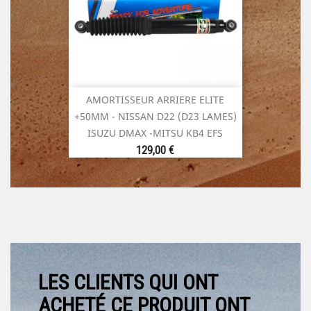
AMORTISSEUR ARRIERE ELITE
+50MM - NISSAN D22 (D23 LAMES)
ISUZU DMAX -MITSU KB4 EFS
Prix
129,00 €
LES CLIENTS QUI ONT
ACHETÉ CE PRODUIT ONT