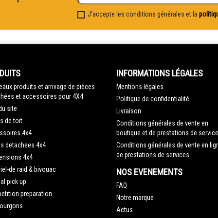
J'accepte les conditions générales et la
politiq
DUITS
INFORMATIONS LÉGALES
aux produits et arrivage de pièces
Mentions légales
hées et accessoires pour 4X4
Politique de confidentialité
du site
Livraison
s de toit
Conditions générales de vente en
ssoires 4x4
boutique et de prestations de servic
es detachees 4x4
Conditions générales de vente en lig
de prestations de services
ensions 4x4
iel-de raid & bivouac
NOS EVENEMENTS
al pick up
FAQ
tition preparation
Notre marque
fourgons
Actus