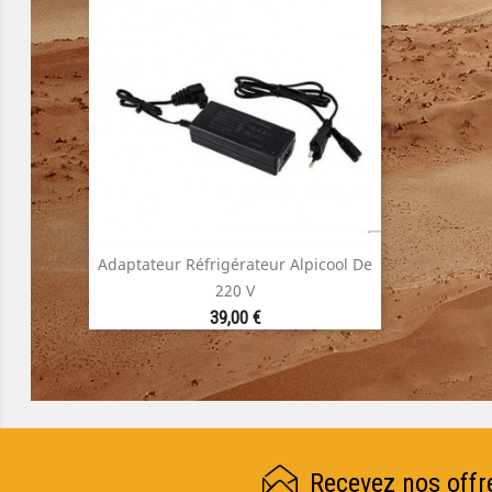
Adaptateur Réfrigérateur Alpicool De

Aperçu rapide
220 V
Prix
39,00 €
Recevez nos offr