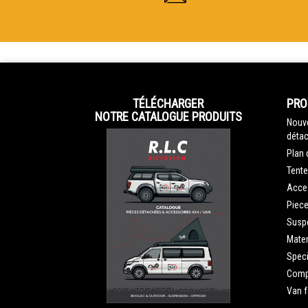
TÉLÉCHARGER
PRO
NOTRE CATALOGUE PRODUITS
Nouve
détac
Plan 
Tente
Acce
Piec
Susp
Mater
Speci
Compe
Van 