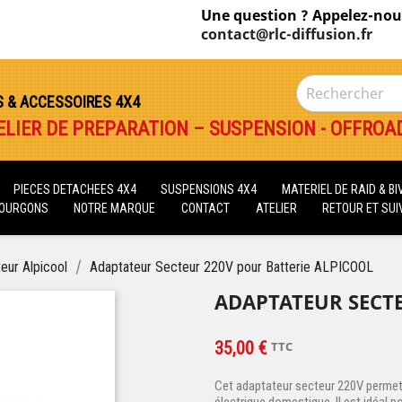
Une question ? Appelez-nou
contact@rlc-diffusion.fr
S & ACCESSOIRES 4X4
ELIER DE PREPARATION – SUSPENSION - OFFROA
PIECES DETACHEES 4X4
SUSPENSIONS 4X4
MATERIEL DE RAID & B
FOURGONS
NOTRE MARQUE
CONTACT
ATELIER
RETOUR ET SUIV
teur Alpicool
Adaptateur Secteur 220V pour Batterie ALPICOOL
ADAPTATEUR SECTE
35,00 €
TTC
Cet adaptateur secteur 220V permet 