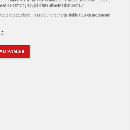
our préparer vos sorties en rechargeant votre batterie à domicile ou
ment de camping équipé d'une alimentation secteur.
table et sécurisée, il assure une recharge fiable tout en protégeant
IE
AU PANIER