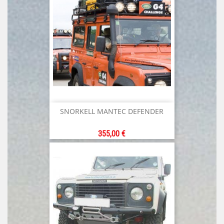
SNORKELL MANTEC DEFENDER
Prix
355,00 €