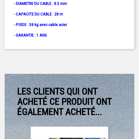
- DIAMETRE DU CABLE : 8.3 mm
- CAPACITE DU CABLE : 28 m
- POIDS : 38 kg avec cable acier
- GARANTIE : 1 ANS
LES CLIENTS QUI ONT
ACHETÉ CE PRODUIT ONT
ÉGALEMENT ACHETÉ...