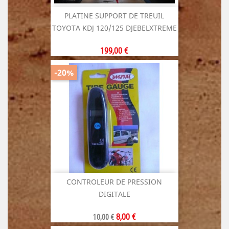
PLATINE SUPPORT DE TREUIL
TOYOTA KDJ 120/125 DJEBELXTREME
Prix
199,00 €
-20%
CONTROLEUR DE PRESSION
DIGITALE
Prix
Prix
8,00 €
10,00 €
de