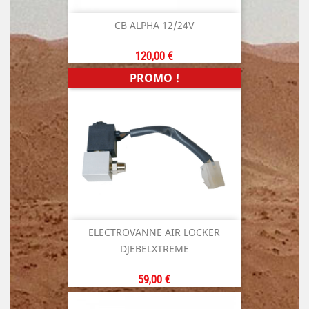
CB ALPHA 12/24V
Prix
120,00 €
PROMO !
ELECTROVANNE AIR LOCKER
DJEBELXTREME
Prix
59,00 €