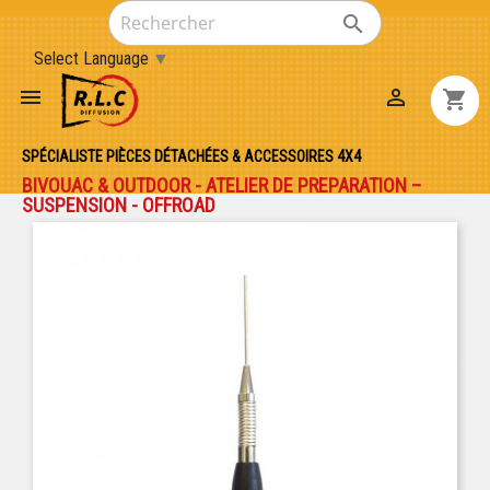

Select Language
▼


shopping_cart
SPÉCIALISTE PIÈCES DÉTACHÉES & ACCESSOIRES 4X4
BIVOUAC & OUTDOOR - ATELIER DE PREPARATION –
SUSPENSION - OFFROAD