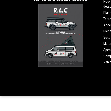
Nouve
détac
Plan 
Tente
Acce
Piec
Susp
Mater
Speci
Compe
Van 