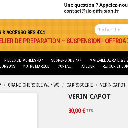
Une question ? Appelez-nou
contact@rlc-diffusion.fr
S & ACCESSOIRES 4X4
ELIER DE PREPARATION – SUSPENSION - OFFROA
PIECES DETACHEES 4X4
SUSPENSIONS 4X4
MATERIEL DE RAID & B
FOURGONS
NOTRE MARQUE
CONTACT
ATELIER
RETOUR ET SUIV
P
GRAND CHEROKEE WJ / WG
CARROSSERIE
VERIN CAPOT
VERIN CAPOT
30,00 €
TTC